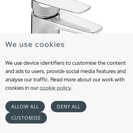
We use cookies
We use device identifiers to customise the content
and ads to users, provide social media features and
analyse our traffic. Read more about our work with
cookies in our
cookie policy
.
Pesuallashana Atlantic
Atlantic nostaa vakio-sanan merkityksen uudelle
tasolle Luonnollinen, nykyaikainen ja tyyliltään
ALLOW ALL
DENY ALL
pelkistetty malli, joka edustaa aitoa Gustavsberg-
CUSTOMISE
laatua.