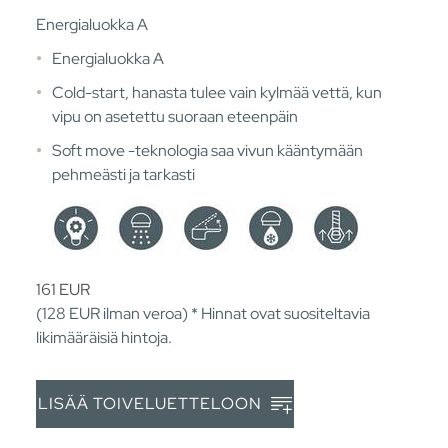
Energialuokka A
Energialuokka A
Cold-start, hanasta tulee vain kylmää vettä, kun
vipu on asetettu suoraan eteenpäin
Soft move -teknologia saa vivun kääntymään
pehmeästi ja tarkasti
161
EUR
(128
EUR
ilman veroa) * Hinnat ovat suositeltavia
likimääräisiä hintoja.
LISÄÄ TOIVELUETTELOON