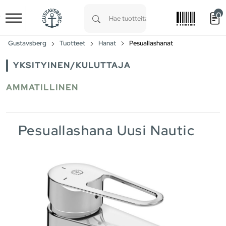
0
Skip to main content
Type 1 or more characters for results.
Gustavsberg
Tuotteet
Hanat
Pesuallashanat
YKSITYINEN/KULUTTAJA
AMMATILLINEN
Pesuallashana Uusi Nautic