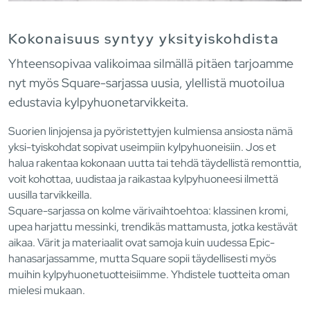
Kokonaisuus syntyy yksityiskohdista
Yhteensopivaa valikoimaa silmällä pitäen tarjoamme
nyt myös Square-sarjassa uusia, ylellistä muotoilua
edustavia kylpyhuonetarvikkeita.
Suorien linjojensa ja pyöristettyjen kulmiensa ansiosta nämä
yksi-tyiskohdat sopivat useimpiin kylpyhuoneisiin. Jos et
halua rakentaa kokonaan uutta tai tehdä täydellistä remonttia,
voit kohottaa, uudistaa ja raikastaa kylpyhuoneesi ilmettä
uusilla tarvikkeilla.
Square-sarjassa on kolme värivaihtoehtoa: klassinen kromi,
upea harjattu messinki, trendikäs mattamusta, jotka kestävät
aikaa. Värit ja materiaalit ovat samoja kuin uudessa Epic-
hanasarjassamme, mutta Square sopii täydellisesti myös
muihin kylpyhuonetuotteisiimme. Yhdistele tuotteita oman
mielesi mukaan.