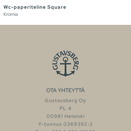
Wc-paperiteline Square
Kromia
OTA YHTEYTTÄ
Gustavsberg Oy
PL 4
00981 Helsinki
Y-tunnus 0369392-2