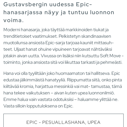
Gustavsbergin uudessa Epic-
hanasarjassa näyy ja tuntuu luonnon
voima.
Moderni hanasarja, joka täyttää markkinoiden tiukat ja
trenditietoiset vaatimukset. Pelkistetyn skandinaavisen
muotoilunsa ansiosta Epic-sarja tarjoaa kauniit mittasuh-
teet. Uljaat hanat ohuine vipuineen tarjoavat nähtäväksi
jotakin aivan uutta. Vivussa on lisäksi niin kutsuttu Soft Move -
toiminto, jonka ansiosta sitä voi liikuttaa tarkasti ja pehmeästi.
Hana voi olla tyyliltään joko huomaamaton tai hallitseva. Epic
edustaa jälkimmäistä hanatyyliä. Riippumatta siitä, onko pinta
kiiltävää kromia, harjattua messinkiä vai mat- tamustaa, tämä
hana tekee vaikutuksen – aivan kuten upea luonnonilmiö.
Emme halua vain vastata odotuksiisi – haluamme ylittää ne.
Vasta silloin lopputuloksena on Epic.
EPIC - PESUALLASHANA, UPEA