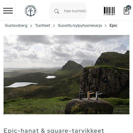
0
Skip to main content
Type 1 or more characters for results.
Gustavsberg
Tuotteet
Suosittu kylpyhuonesarja
Epic
Epic-hanat & square-tarvikkeet