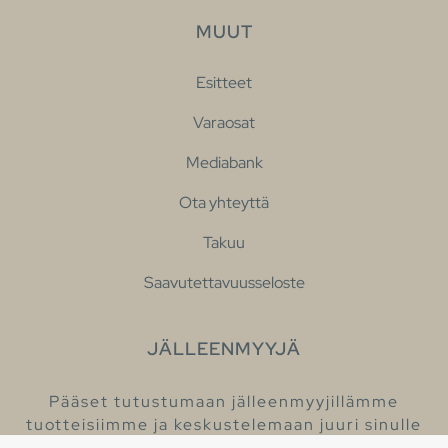
MUUT
Esitteet
Varaosat
Mediabank
Ota yhteyttä
Takuu
Saavutettavuusseloste
JÄLLEENMYYJÄ
Pääset tutustumaan jälleenmyyjillämme
tuotteisiimme ja keskustelemaan juuri sinulle
sopivista kylpyhuonetuotteista