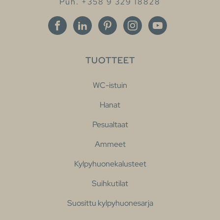
Puh. +358 9 329 18828
TUOTTEET
WC-istuin
Hanat
Pesualtaat
Ammeet
Kylpyhuonekalusteet
Suihkutilat
Suosittu kylpyhuonesarja