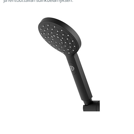
ja rentouttavan suihkuelämyksen.