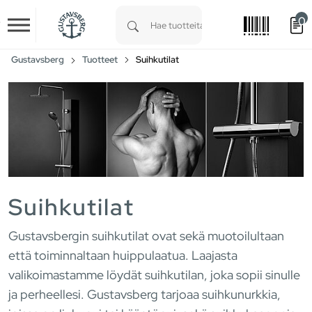
0
Skip to main content
Type 1 or more characters for results.
Gustavsberg
Tuotteet
Suihkutilat
Suihkutilat
Gustavsbergin suihkutilat ovat sekä muotoilultaan
että toiminnaltaan huippulaatua. Laajasta
valikoimastamme löydät suihkutilan, joka sopii sinulle
ja perheellesi. Gustavsberg tarjoaa suihkunurkkia,