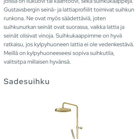
joissa on liukuovi tai kääntöovi, sekä suihkukaappeja.
Gustavsbergin seinä- ja lattiaprofiilit toimivat suihkun
runkona. Ne ovat myös säädettäviä, joten
suihkunurkan seinät ovat suorassa, vaikka lattia ja
seinät olisivat vinoja. Suihkukaappimme on hyvä
ratkaisu, jos kylpyhuoneen lattia ei ole vedenkestävä.
Meillä on kylpyhuoneeseesi sopiva suihkutila,
valitsitpa millaisen hyvänsä.
Sadesuihku