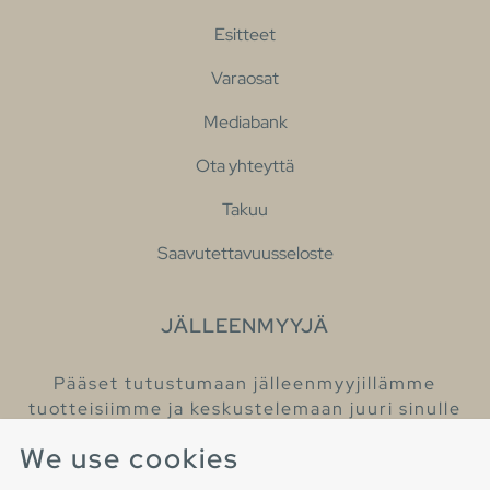
Esitteet
Varaosat
Mediabank
Ota yhteyttä
Takuu
Saavutettavuusseloste
JÄLLEENMYYJÄ
Pääset tutustumaan jälleenmyyjillämme
tuotteisiimme ja keskustelemaan juuri sinulle
sopivista kylpyhuonetuotteista
We use cookies