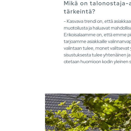
Mikä on talonostaja-a
tärkeintä?
- Kasvava trendi on, että asiakka
muotoilusta ja haluavat mahdollisu
Erikoisalaamme on, että emme pit
tarjoamme asiakkaille valinnanva
valintaan tulee, monet valitsevat 
sisustuksesta tulee yhtenäinen ja 
otetaan huomioon kodin yleinen si