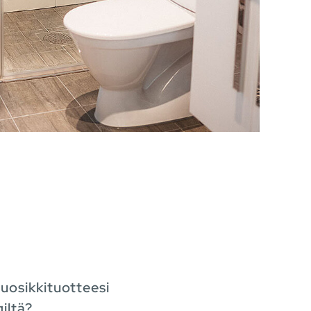
uosikkituotteesi
iltä?