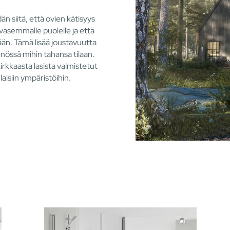
dän siitä, että ovien kätisyys
 vasemmalle puolelle ja että
ään. Tämä lisää joustavuutta
nnössä mihin tahansa tilaan.
irkkaasta lasista valmistetut
laisiin ympäristöihin.