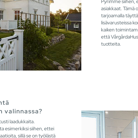
Pyrimme siihen, 
asiakkaat. Tämä o
tarjoamalla täytt
lisävarusteissa ko
kaiken toimintamm
että VårgårdaHus
tuotteita.
ntä
 valinnassa?
usti laadukkaita.
a esimerkiksi siihen, ettei
atioita, sillä se on työlästä