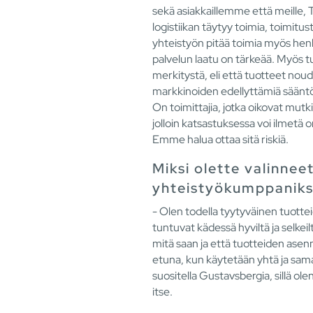
sekä asiakkaillemme että meille,
logistiikan täytyy toimia, toimitust
yhteistyön pitää toimia myös henk
palvelun laatu on tärkeää. Myös t
merkitystä, eli että tuotteet nou
markkinoiden edellyttämiä sääntöj
On toimittajia, jotka oikovat mutki
jolloin katsastuksessa voi ilmetä
Emme halua ottaa sitä riskiä.
Miksi olette valinnee
yhteistyökumppaniks
- Olen todella tyytyväinen tuottei
tuntuvat kädessä hyviltä ja selkei
mitä saan ja että tuotteiden asen
etuna, kun käytetään yhtä ja sama
suositella Gustavsbergia, sillä ol
itse.