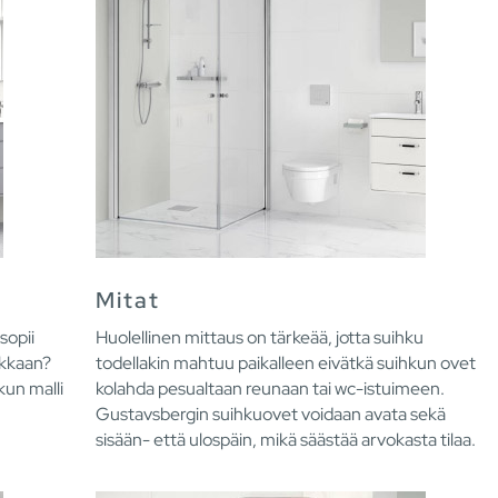
Mitat
sopii
Huolellinen mittaus on tärkeää, jotta suihku
rkkaan?
todellakin mahtuu paikalleen eivätkä suihkun ovet
hkun malli
kolahda pesualtaan reunaan tai wc-istuimeen.
Gustavsbergin suihkuovet voidaan avata sekä
sisään- että ulospäin, mikä säästää arvokasta tilaa.