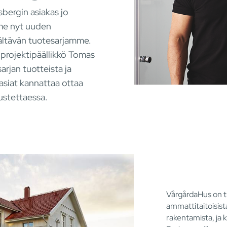
bergin asiakas jo
me nyt uuden
sältävän tuotesarjamme.
 projektipäällikkö Tomas
arjan tuotteista ja
asiat kannattaa ottaa
ustettaessa.
VårgårdaHus on t
ammattitaitoisis
rakentamista, ja