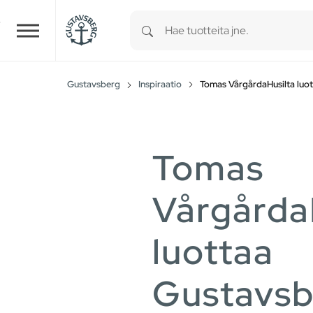
Type 1 or more characters for r
Skip to main content
Gustavsberg
Inspiraatio
Tomas VårgårdaHusilta luot
Tomas
Vårgårda
luottaa
Gustavsb