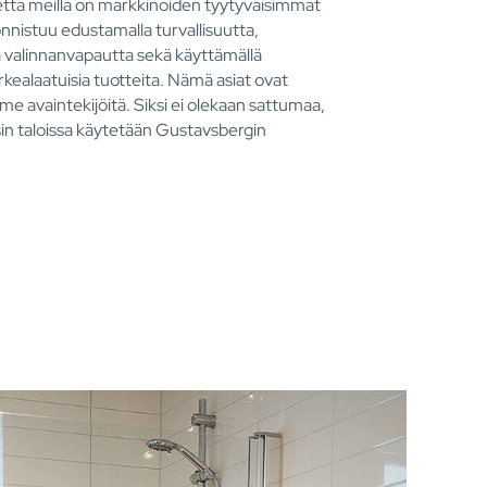
että meillä on markkinoiden tyytyväisimmät
nnistuu edustamalla turvallisuutta,
ä valinnanvapautta sekä käyttämällä
rkealaatuisia tuotteita. Nämä asiat ovat
e avaintekijöitä. Siksi ei olekaan sattumaa,
in taloissa käytetään Gustavsbergin