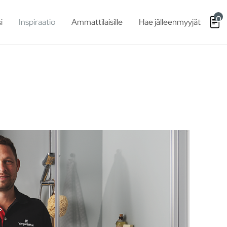
0
i
Inspiraatio
Ammattilaisille
Hae jälleenmyyjät