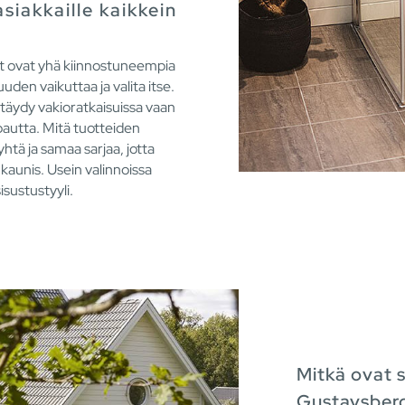
siakkaille kaikkein
at ovat yhä kiinnostuneempia
uden vaikuttaa ja valita itse.
äydy vakioratkaisuissa vaan
pautta. Mitä tuotteiden
yhtä ja samaa sarjaa, jotta
kaunis. Usein valinnoissa
sustustyyli.
Mitkä ovat s
Gustavsberg