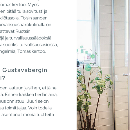
 Tomas kertoo. Myös
en pitää tulla sovitusti ja
ilötasolla. Toisin sanoen
urvallisuusnäkökulmalla on
dattavat Ruotsin
ä ja turvallisuussäädöksiä.
a suoriksi turvallisuusasioissa,
 ongelmia, Tomas kertoo.
t Gustavsbergin
i?
den laatuun ja siihen, että ne
ltä. Ennen kaikkea tiedän aina,
nus onnistuu. Juuri se on
a toimittajaa. Voin todella
en asentanut monia tuotteita