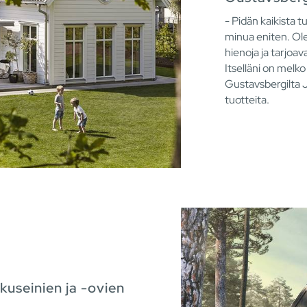
- Pidän kaikista t
minua eniten. Ole
hienoja ja tarjoa
Itselläni on melko
Gustavsbergilta 
tuotteita.
kuseinien ja -ovien