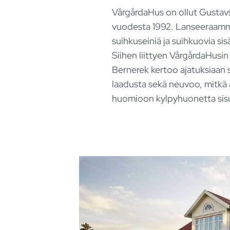
VårgårdaHus on ollut Gustavs
vuodesta 1992. Lanseeraam
suihkuseiniä ja suihkuovia si
Siihen liittyen VårgårdaHusin
Bernerek kertoo ajatuksiaan s
laadusta sekä neuvoo, mitkä 
huomioon kylpyhuonetta sis