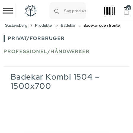
0
Skip to main content
Type 1 or more characters for results.
Gustavsberg
Produkter
Badekar
Badekar uden fronter
PRIVAT/FORBRUGER
PROFESSIONEL/HÅNDVÆRKER
Badekar Kombi 1504 –
1500x700