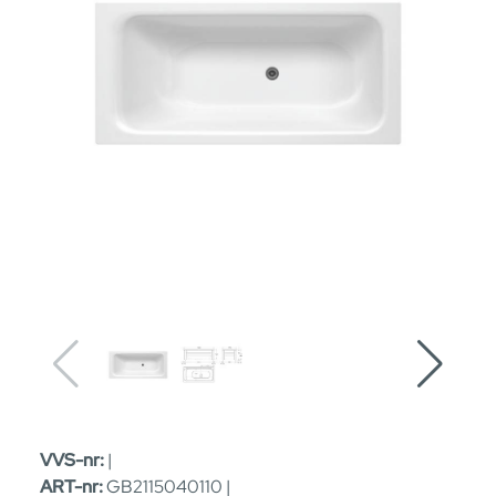
VVS-nr:
|
ART-nr:
GB2115040110 |