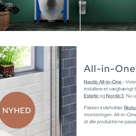
All-in-One
Nautic All-in-One
- Vore
installere et væghængt toi
Estetic
og
Nordic3
. Nu 
Pakken indeholder
fikstu
monteringen. All-in-One 
at alle produkterne pas