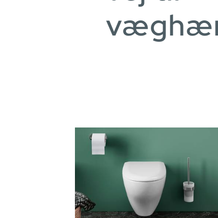
væghæ