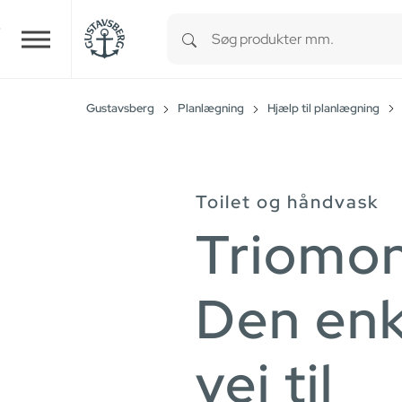
Type 1 or more characters for r
Skip to main content
Gustavsberg
Planlægning
Hjælp til planlægning
Toilet og håndvask
Triomon
Den enk
vej til