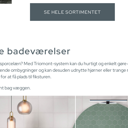
SE HELE SORTIMENTET
le badeværelser
læn? Med Triomont-system kan du hurtigt og enkelt gøre din drø
tende ombygninger og kan desuden udnytte hjørner eller trange
 at få plads til fiksturen.
mont bag væggen.