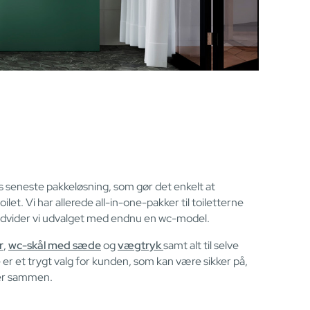
s seneste pakkeløsning, som gør det enkelt at
let. Vi har allerede all-in-one-pakker til toiletterne
udvider vi udvalget med endnu en wc-model.
r
,
wc-skål med sæde
og
vægtryk
samt alt til selve
er et trygt valg for kunden, som kan være sikker på,
ser sammen.