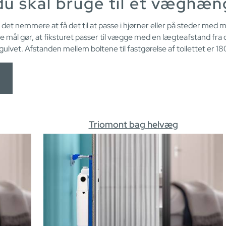
du skal bruge til et væghæng
det nemmere at få det til at passe i hjørner eller på steder med m
 mål gør, at fiksturet passer til vægge med en lægteafstand fra 
 gulvet. Afstanden mellem boltene til fastgørelse af toilettet er 18
Triomont bag helvæg