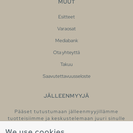
MUUT
Esitteet
Varaosat
Mediabank
Ota yhteyttä
Takuu
Saavutettavuusseloste
JÄLLEENMYYJÄ
Pääset tutustumaan jälleenmyyjillämme
tuotteisiimme ja keskustelemaan juuri sinulle
sopivista kylpyhuonetuotteista
We use cookies