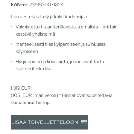
EAN-nr:
7391530071824
Liukuestekäsittely ja kaksi kädensijaa
Valmistettu titaaniteräksestä ja emalista – erittäin
kestävä yhdistelmä
Ihanteellisesti tilaa kylpemiseen ja suihkussa
käymiseen
Hygieeninen ja kova pinta, johon eivät tartu
bakteerit eikä lika
1 319
EUR
(1051
EUR
ilman veroa) * Hinnat ovat suositeltavia
likimääräisiä hintoja.
LISÄÄ TOIVELUETTELOON