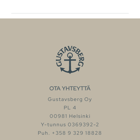
OTA YHTEYTTÄ
Gustavsberg Oy
PL 4
00981 Helsinki
Y-tunnus 0369392-2
Puh. +358 9 329 18828