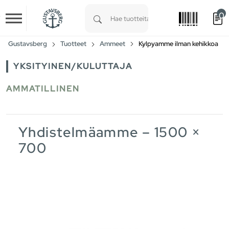
0
Skip to main content
Type 1 or more characters for results.
Gustavsberg
Tuotteet
Ammeet
Kylpyamme ilman kehikkoa
YKSITYINEN/KULUTTAJA
AMMATILLINEN
Yhdistelmäamme – 1500 ×
700