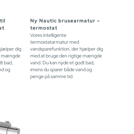
il
Ny Nautic brusearmatur –
at
termostat
Vores intelligente
termostatarmatur med
jælper dig
vandsparefunktion, der hjælper dig
ge mængde
med at bruge den rigtige mængde
t bad,
vand. Du kan nyde et godt bad,
nd og
imens du sparer både vand og
penge på samme tid.