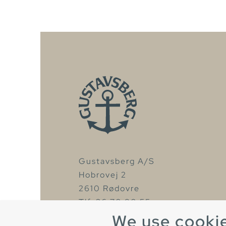
Gustavsberg A/S
Hobrovej 2
2610 Rødovre
Tlf. 36 70 80 55
We use cooki