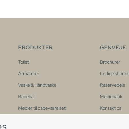
PRODUKTER
GENVEJE
Toilet
Brochurer
Armaturer
Ledige stilling
Vaske & Håndvaske
Reservedele
Badekar
Mediebank
Møbler til badeværelset
Kontakt os
Brus
Erklæring om 
es
tilgængelighe