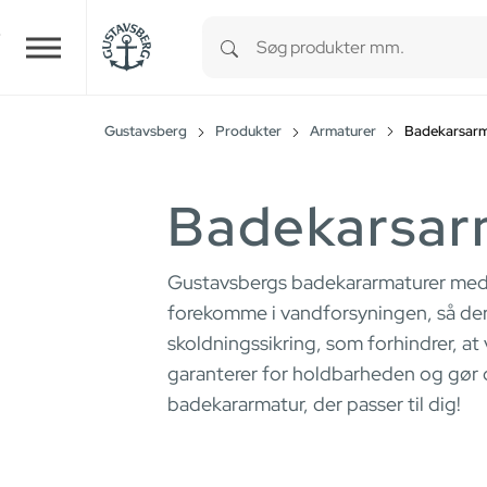
Type 1 or more characters for r
Skip to main content
Gustavsberg
Produkter
Armaturer
Badekarsarm
Badekarsar
Gustavsbergs badekararmaturer med t
forekomme i vandforsyningen, så de
skoldningssikring, som forhindrer, a
garanterer for holdbarheden og gør 
badekararmatur, der passer til dig!