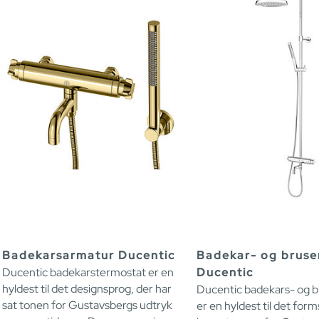
Badekarsarmatur Ducentic
Badekar- og bruse
Ducentic badekarstermostat er en
Ducentic
hyldest til det designsprog, der har
Ducentic badekars- og 
sat tonen for Gustavsbergs udtryk
er en hyldest til det for