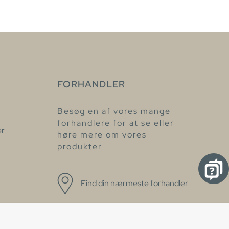
FORHANDLER
Besøg en af vores mange
forhandlere for at se eller
er
høre mere om vores
produkter
Find din nærmeste forhandler
øget
d