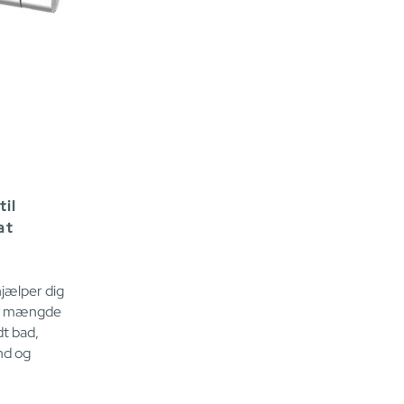
il
at
jælper dig
ge mængde
t bad,
nd og