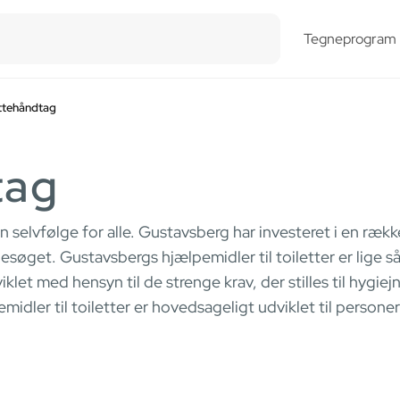
esults.
Tegneprogram
ttehåndtag
tag
en selvfølge for alle. Gustavsberg har investeret i en ræk
tbesøget. Gustavsbergs hjælpemidler til toiletter er lige 
viklet med hensyn til de strenge krav, der stilles til hyg
idler til toiletter er hovedsageligt udviklet til person