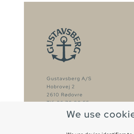
Gustavsberg A/S
Hobrovej 2
2610 Rødovre
Tlf. 36 70 80 55
We use cooki