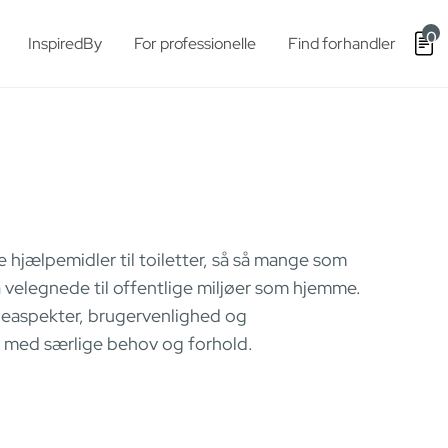
0
InspiredBy
For professionelle
Find forhandler
ke hjælpemidler til toiletter, så så mange som
så velegnede til offentlige miljøer som hjemme.
iejneaspekter, brugervenlighed og
er med særlige behov og forhold.