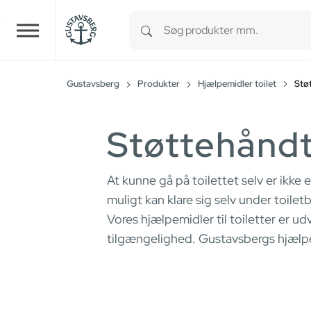
Type 1 or more characters for r
Skip to main content
Gustavsberg
Produkter
Hjælpemidler toilet
Stø
Støttehånd
At kunne gå på toilettet selv er ikke 
muligt kan klare sig selv under toile
Vores hjælpemidler til toiletter er ud
tilgængelighed. Gustavsbergs hjælpem