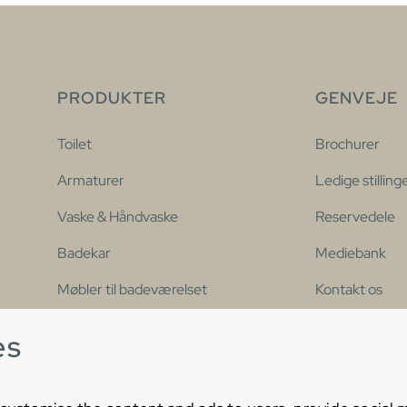
PRODUKTER
GENVEJE
Toilet
Brochurer
Armaturer
Ledige stilling
Vaske & Håndvaske
Reservedele
Badekar
Mediebank
Møbler til badeværelset
Kontakt os
Brus
Erklæring om 
es
tilgængelighe
Vores populære serier