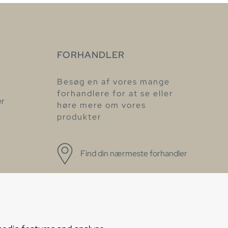
FORHANDLER
Besøg en af vores mange
forhandlere for at se eller
er
høre mere om vores
produkter
Find din nærmeste forhandler
øget
d