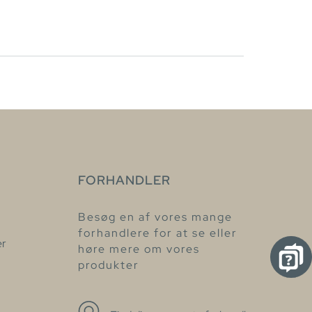
FORHANDLER
Besøg en af vores mange
forhandlere for at se eller
er
høre mere om vores
produkter