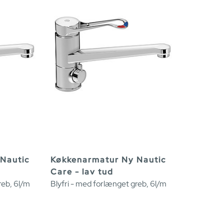
Nautic
Køkkenarmatur Ny Nautic
Care - lav tud
reb, 6l/m
Blyfri - med forlænget greb, 6l/m