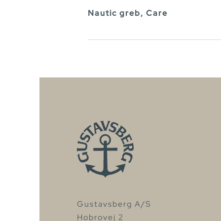
Nautic greb, Care
Gustavsberg A/S
Hobrovej 2