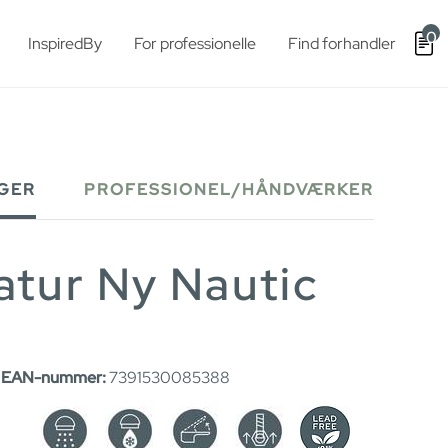
0
InspiredBy
For professionelle
Find forhandler
GER
PROFESSIONEL/HÅNDVÆRKER
tur Ny Nautic
|
EAN-nummer:
7391530085388