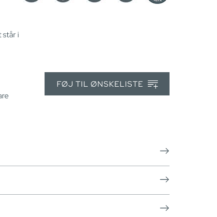
står i
FØJ TIL ØNSKELISTE
are