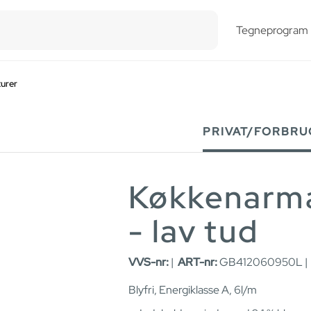
esults.
Tegneprogram
urer
PRIVAT/FORBRU
Køkkenarma
- lav tud
VVS-nr:
|
ART-nr:
GB412060950L 
Blyfri, Energiklasse A, 6l/m