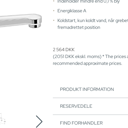
Indeholder mindre end 0,1 % bly
Energiklasse A
Koldstart, kun koldt vand, når grebet 
fremadrettet position
2 564
DKK
(2051
DKK
ekskl. moms) * The prices 
recommended approximate prices.
PRODUKT INFORMATION
RESERVEDELE
FIND FORHANDLER