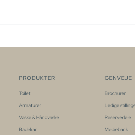
PRODUKTER
GENVEJE
Toilet
Brochurer
Armaturer
Ledige stilling
Vaske & Håndvaske
Reservedele
Badekar
Mediebank