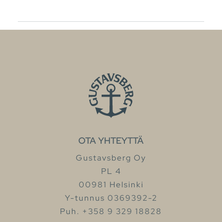
OTA YHTEYTTÄ
Gustavsberg Oy
PL 4
00981 Helsinki
Y-tunnus 0369392-2
Puh. +358 9 329 18828