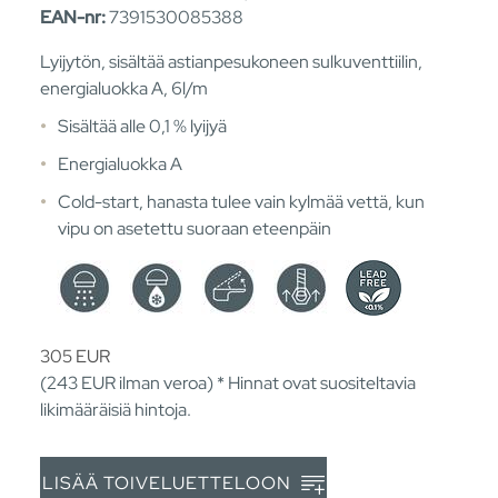
EAN-nr:
7391530085388
Lyijytön, sisältää astianpesukoneen sulkuventtiilin,
energialuokka A, 6l/m
Sisältää alle 0,1 % lyijyä
Energialuokka A
Cold-start, hanasta tulee vain kylmää vettä, kun
vipu on asetettu suoraan eteenpäin
305
EUR
(243
EUR
ilman veroa) * Hinnat ovat suositeltavia
likimääräisiä hintoja.
LISÄÄ TOIVELUETTELOON