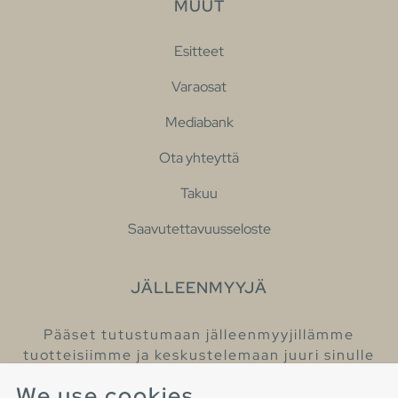
MUUT
Esitteet
Varaosat
Mediabank
Ota yhteyttä
Takuu
Saavutettavuusseloste
JÄLLEENMYYJÄ
Pääset tutustumaan jälleenmyyjillämme
tuotteisiimme ja keskustelemaan juuri sinulle
sopivista kylpyhuonetuotteista
We use cookies