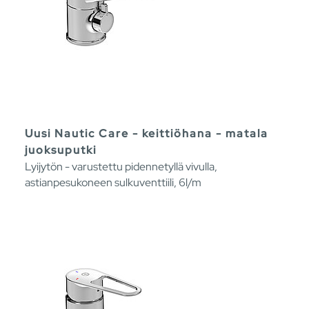
Uusi Nautic Care - keittiöhana - matala
juoksuputki
Lyijytön - varustettu pidennetyllä vivulla,
astianpesukoneen sulkuventtiili, 6l/m