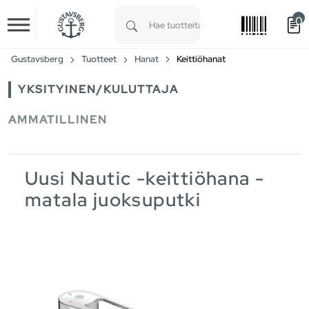
0
Skip to main content
Type 1 or more characters for results.
Gustavsberg
Tuotteet
Hanat
Keittiöhanat
YKSITYINEN/KULUTTAJA
AMMATILLINEN
Uusi Nautic -keittiöhana -
matala juoksuputki