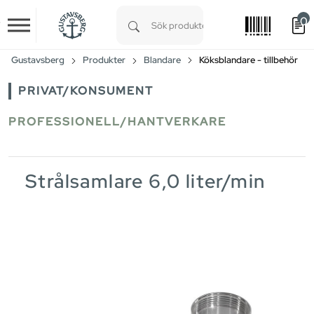
0
Skip to main content
Type 1 or more characters for results.
Gustavsberg
Produkter
Blandare
Köksblandare - tillbehör
PRIVAT/KONSUMENT
PROFESSIONELL/HANTVERKARE
Strålsamlare 6,0 liter/min