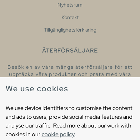
Nyhetsrum
Kontakt
Tillgänglighetsförklaring
ÅTERFÖRSÄLJARE
Besök en av våra många återförsäljare för att
upptäcka våra produkter och prata med våra
hjälpsamma kollegor.
We use cookies
Hitta din närmaste återförsäljare
We use device identifiers to customise the content
and ads to users, provide social media features and
analyse our traffic. Read more about our work with
cookies in our
cookie policy
.