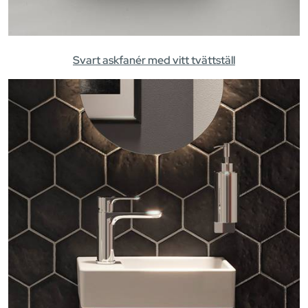
Svart askfanér med vitt tvättställ