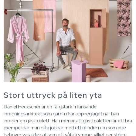
Stort uttryck på liten yta
Daniel Heckscher är en färgstark frilansande
inredningsarkitekt som gärna drar upp reglaget när han
inreder en gästtoalett. Han menar att gästtoaletten är ett bra
exempel där man ofta jobbar med ett mindre rum som inte
behöver vara klassat som ett våtutrymme, vilket ger större