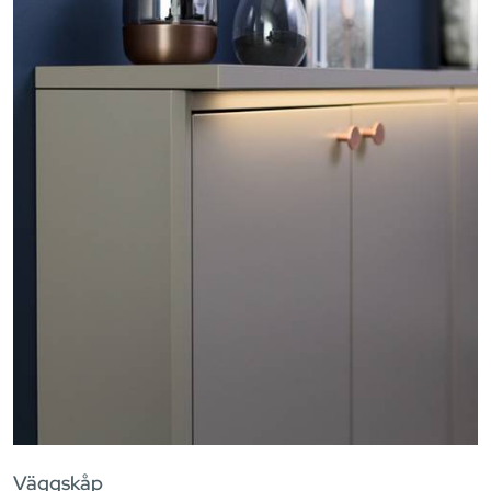
Väggskåp