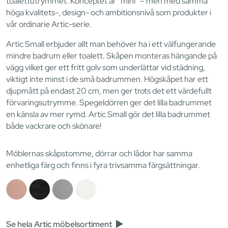
toalettutrymmet. Konceptet är ”mini” – men med samma
höga kvalitets-, design- och ambitionsnivå som produkter i
vår ordinarie Artic-serie.
Artic Small erbjuder allt man behöver ha i ett välfungerande
mindre badrum eller toalett. Skåpen monteras hängande på
vägg vilket ger ett fritt golv som underlättar vid städning,
viktigt inte minst i de små badrummen. Högskåpet har ett
djupmått på endast 20 cm, men ger trots det ett värdefullt
förvaringsutrymme. Spegeldörren ger det lilla badrummet
en känsla av mer rymd. Artic Small gör det lilla badrummet
både vackrare och skönare!
Möblernas skåpstomme, dörrar och lådor har samma
enhetliga färg och finns i fyra trivsamma färgsättningar.
Se hela Artic möbelsortiment