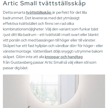
Artic Small tvättställsskåp
Detta smarta
tvättställsskåp
är perfekt för det lilla
badrummet. Det levereras med det ytmässigt
effektiva tvättstället och finns i en rad olika
kombinationsmöjlgheter. Välj den variant som funkar bäst
i just ditt lilla badrum - ett tvättställ i matt svart eller blankt
vitt porslin och med bassängen till höger eller till vänster.
Skåpet har ett fast hyllplan och vändbar dörr för höger- eller
vänstermontage. Vattenlåset döljs snyggt i utrymme bakom
skåpet. Glöm inte att alla
knoppar och handtag
från Gustavsberg passar Artic Small så välj vilken stil som
passar dig bäst.