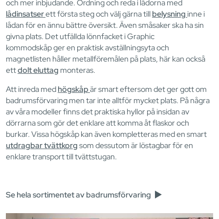
och mer inbjudande. Ordning och reda i lådorna med
lådinsatser
ett första steg och välj gärna till
belysning
inne i
lådan för en ännu bättre översikt. Även småsaker ska ha sin
givna plats. Det utfällda lönnfacket i Graphic
kommodskåp ger en praktisk avställningsyta och
magnetlisten håller metallföremålen på plats, här kan också
ett
dolt eluttag
monteras.
Att inreda med
högskåp
är smart eftersom det ger gott om
badrumsförvaring men tar inte alltför mycket plats. På några
av våra modeller finns det praktiska hyllor på insidan av
dörrarna som gör det enklare att komma åt flaskor och
burkar. Vissa högskåp kan även kompletteras med en smart
utdragbar tvättkorg
som dessutom är löstagbar för en
enklare transport till tvättstugan.
Se hela sortimentet av badrumsförvaring