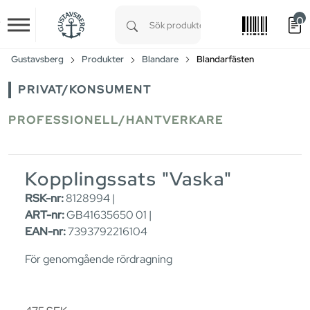
0
Skip to main content
Type 1 or more characters for results.
Gustavsberg
Produkter
Blandare
Blandarfästen
PRIVAT/KONSUMENT
PROFESSIONELL/HANTVERKARE
Kopplingssats "Vaska"
RSK-nr:
8128994 |
ART-nr:
GB41635650 01 |
EAN-nr:
7393792216104
För genomgående rördragning