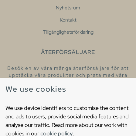
Nyhetsrum
Kontakt
Tillgänglighetsförklaring
ÅTERFÖRSÄLJARE
Besök en av våra många återförsäljare för att
upptäcka våra produkter och prata med våra
hjälpsamma kollegor.
We use cookies
Hitta din närmaste återförsäljare
We use device identifiers to customise the content
and ads to users, provide social media features and
analyse our traffic. Read more about our work with
cookies in our
cookie policy
.