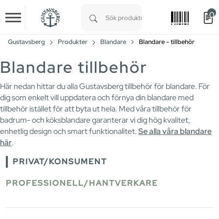
0
Skip to main content
Type 1 or more characters for results.
Gustavsberg
Produkter
Blandare
Blandare - tillbehör
Blandare tillbehör
Här nedan hittar du alla Gustavsberg tillbehör för blandare. För
dig som enkelt vill uppdatera och förnya din blandare med
tillbehör istället för att byta ut hela. Med våra tillbehör för
badrum- och köksblandare garanterar vi dig hög kvalitet,
enhetlig design och smart funktionalitet.
Se alla våra blandare
här
.
PRIVAT/KONSUMENT
PROFESSIONELL/HANTVERKARE