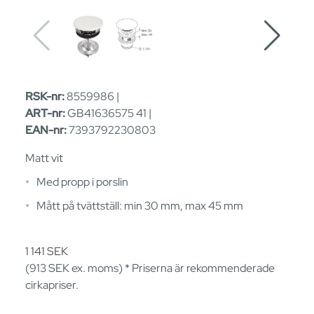
RSK-nr:
8559986 |
ART-nr:
GB41636575 41 |
EAN-nr:
7393792230803
Matt vit
Med propp i porslin
Mått på tvättställ: min 30 mm, max 45 mm
1 141
SEK
(913
SEK
ex. moms) * Priserna är rekommenderade
cirkapriser.