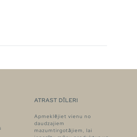
ATRAST DĪLERI
Apmeklējiet vienu no
daudzajiem
s
mazumtirgotājiem, lai