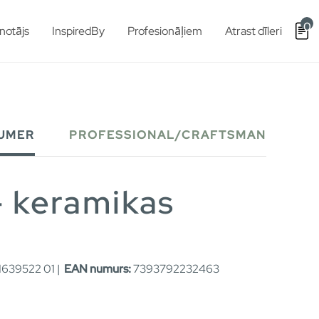
0
notājs
InspiredBy
Profesionāļiem
Atrast dīleri
UMER
PROFESSIONAL/CRAFTSMAN
- keramikas
639522 01 |
EAN numurs:
7393792232463