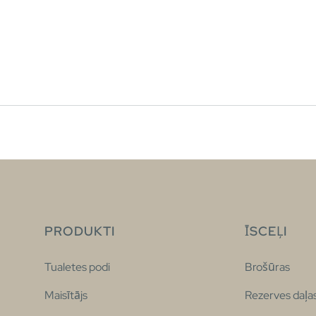
PRODUKTI
ĪSCEĻI
Tualetes podi
Brošūras
Maisītājs
Rezerves daļa