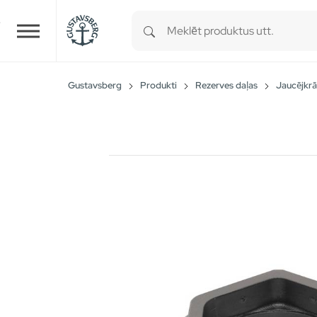
Type 1 or more characters for r
Skip to main content
Gustavsberg
Produkti
Rezerves daļas
Jaucējkrā