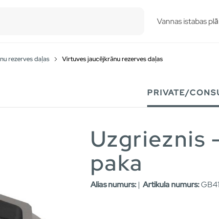
esults.
Vannas istabas plā
nu rezerves daļas
Virtuves jaucējkrānu rezerves daļas
PRIVATE/CONS
Uzgrieznis 
paka
Alias numurs:
|
Artikula numurs:
GB41