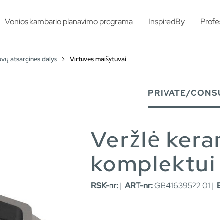
esults.
Vonios kambario planavimo programa
InspiredBy
Profe
vų atsarginės dalys
Virtuvės maišytuvai
PRIVATE/CONS
Veržlė ker
komplektui
RSK-nr:
|
ART-nr:
GB41639522 01 |