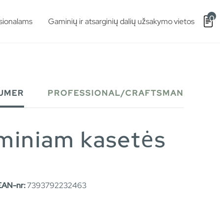
0
sionalams
Gaminių ir atsarginių dalių užsakymo vietos
UMER
PROFESSIONAL/CRAFTSMAN
aminiam kasetės
EAN-nr:
7393792232463