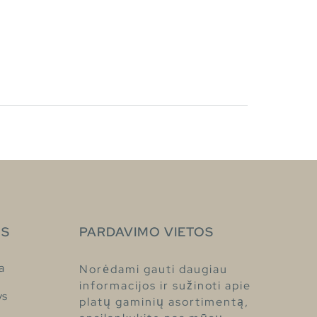
S
PARDAVIMO VIETOS
a
Norėdami gauti daugiau
informacijos ir sužinoti apie
ys
platų gaminių asortimentą,