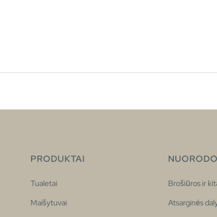
PRODUKTAI
NUORODO
Tualetai
Brošiūros ir kit
Maišytuvai
Atsarginės dal