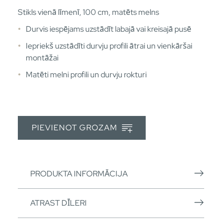
Stikls vienā līmenī, 100 cm, matēts melns
Durvis iespējams uzstādīt labajā vai kreisajā pusē
Iepriekš uzstādīti durvju profili ātrai un vienkāršai
montāžai
Matēti melni profili un durvju rokturi
PIEVIENOT GROZAM
PRODUKTA INFORMĀCIJA
ATRAST DĪLERI