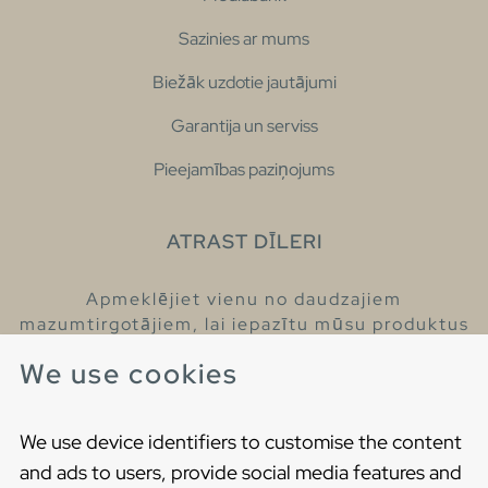
Sazinies ar mums
Biežāk uzdotie jautājumi
Garantija un serviss
Pieejamības paziņojums
ATRAST DĪLERI
Apmeklējiet vienu no daudzajiem
mazumtirgotājiem, lai iepazītu mūsu produktus
un iegūtu vairāk informācijas par tiem.
We use cookies
Atrodiet tuvāko mazumtirgotāju
We use device identifiers to customise the content
and ads to users, provide social media features and