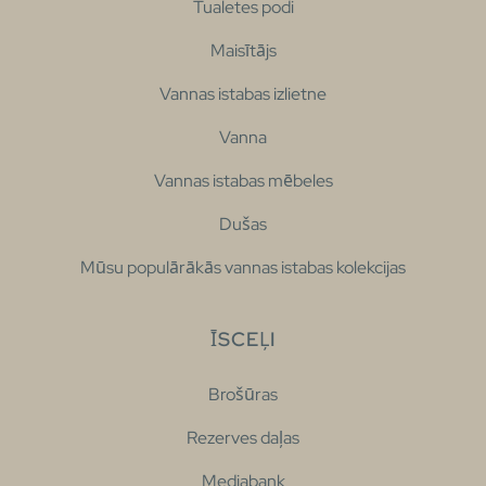
Tualetes podi
Maisītājs
Vannas istabas izlietne
Vanna
Vannas istabas mēbeles
Dušas
Mūsu populārākās vannas istabas kolekcijas
ĪSCEĻI
Brošūras
Rezerves daļas
Mediabank