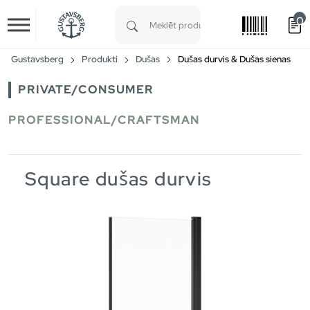
0
Skip to main content
Type 1 or more characters for results.
Gustavsberg
Produkti
Dušas
Dušas durvis & Dušas sienas
PRIVATE/CONSUMER
PROFESSIONAL/CRAFTSMAN
Square dušas durvis