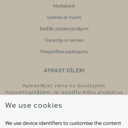
Mediabank
Sazinies ar mums
Biežāk uzdotie jautājumi
Garantija un serviss
Pieejamības paziņojums
ATRAST DĪLERI
Apmeklējiet vienu no daudzajiem
mazumtirgotājiem, lai iepazītu mūsu produktus
un iegūtu vairāk informācijas par tiem.
We use cookies
Atrodiet tuvāko mazumtirgotāju
We use device identifiers to customise the content