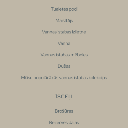
Tualetes podi
Maisītājs
Vannas istabas izlietne
Vanna
Vannas istabas mēbeles
Dušas
Mūsu populārākās vannas istabas kolekcijas
ĪSCEĻI
Brošūras
Rezerves daļas