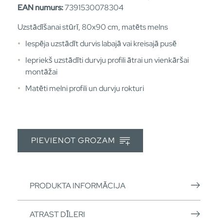
EAN numurs:
7391530078304
Uzstādīšanai stūrī, 80x90 cm, matēts melns
Iespēja uzstādīt durvis labajā vai kreisajā pusē
Iepriekš uzstādīti durvju profili ātrai un vienkāršai
montāžai
Matēti melni profili un durvju rokturi
PIEVIENOT GROZAM
PRODUKTA INFORMĀCIJA
ATRAST DĪLERI