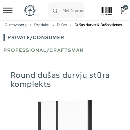
0
Skip to main content
Type 1 or more characters for results.
Gustavsberg
Produkti
Dušas
Dušas durvis & Dušas sienas
PRIVATE/CONSUMER
PROFESSIONAL/CRAFTSMAN
Round dušas durvju stūra
komplekts