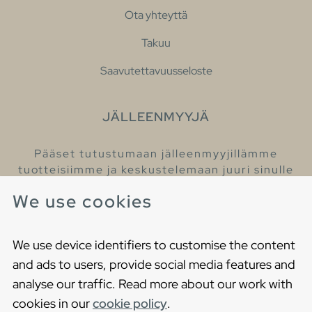
Ota yhteyttä
Takuu
Saavutettavuusseloste
JÄLLEENMYYJÄ
Pääset tutustumaan jälleenmyyjillämme
tuotteisiimme ja keskustelemaan juuri sinulle
sopivista kylpyhuonetuotteista
We use cookies
Löydä lähin jälleenmyyjäsi
We use device identifiers to customise the content
and ads to users, provide social media features and
analyse our traffic. Read more about our work with
cookies in our
cookie policy
.