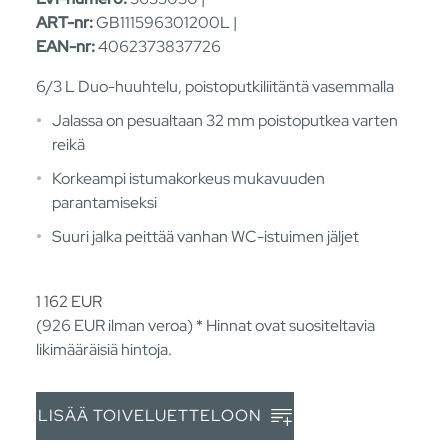
ART-nr:
GB111596301200L |
EAN-nr:
4062373837726
6/3 L Duo-huuhtelu, poistoputkiliitäntä vasemmalla
Jalassa on pesualtaan 32 mm poistoputkea varten
reikä
Korkeampi istumakorkeus mukavuuden
parantamiseksi
Suuri jalka peittää vanhan WC-istuimen jäljet
1 162
EUR
(926
EUR
ilman veroa) * Hinnat ovat suositeltavia
likimääräisiä hintoja.
LISÄÄ TOIVELUETTELOON