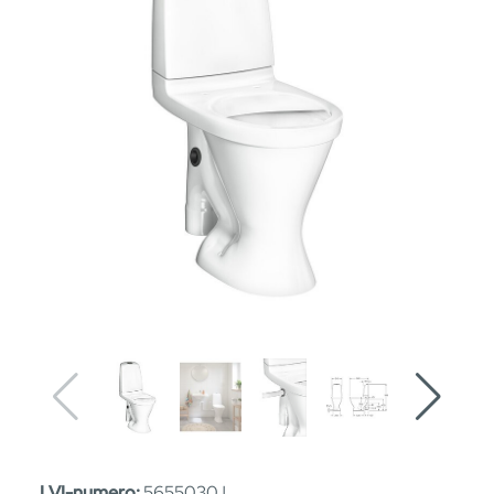
LVI-numero:
5655030 |