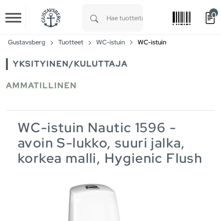
0
Skip to main content
Type 1 or more characters for results.
Gustavsberg
Tuotteet
WC-istuin
WC-istuin
YKSITYINEN/KULUTTAJA
AMMATILLINEN
WC-istuin Nautic 1596 -
avoin S-lukko, suuri jalka,
korkea malli, Hygienic Flush