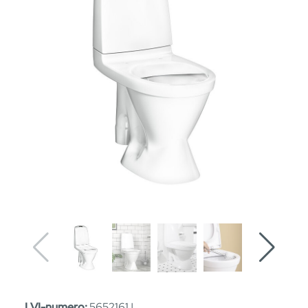
LVI-numero:
5652161 |