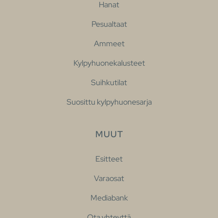
Hanat
Pesualtaat
Ammeet
Kylpyhuonekalusteet
Suihkutilat
Suosittu kylpyhuonesarja
MUUT
Esitteet
Varaosat
Mediabank
Ota yhteyttä