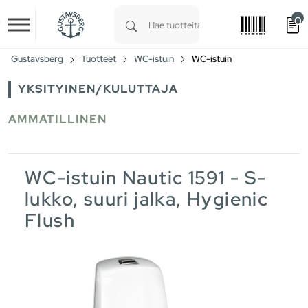
0
Skip to main content
Type 1 or more characters for results.
Gustavsberg
Tuotteet
WC-istuin
WC-istuin
YKSITYINEN/KULUTTAJA
AMMATILLINEN
WC-istuin Nautic 1591 - S-
lukko, suuri jalka, Hygienic
Flush