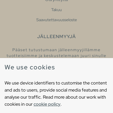
Takuu
Saavutettavuusseloste
JÄLLEENMYYJÄ
Pääset tutustumaan jälleenmyyjillämme
tuotteisiimme ja keskustelemaan juuri sinulle
sopivista kylpyhuonetuotteista
We use cookies
Löydä lähin jälleenmyyjäsi
We use device identifiers to customise the content
and ads to users, provide social media features and
analyse our traffic. Read more about our work with
cookies in our
cookie policy
.
Copyright © 2021 Gustavsberg. All Rights Reserved