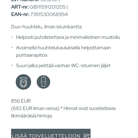
ART-nr:
GB111591201205 |
EAN-nr:
7391530068954
Duo-huuhtelu, ilman istuinkantta
Helposti puhdistettava ja minimalistinen muotoilu
Avoimella huuhtelukauluksella helpottamaan
puhtaanapitoa
Suuri jalka peittää vanhan WC-istuimen jäljet
856
EUR
(682
EUR
ilman veroa) * Hinnat ovat suositeltavia
likimääräisiä hintoja.
LISÄÄ TOIVELUETTELOON