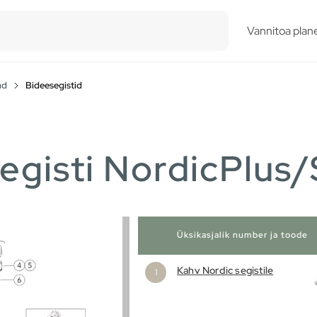
esults.
Vannitoa plane
ad
Bideesegistid
egisti NordicPlus
Üksikasjalik number ja toode
Kahv Nordic segistile