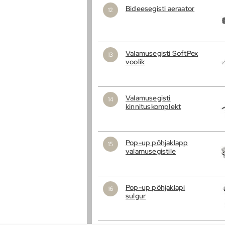
Bideesegisti aeraator
Valamusegisti SoftPex
voolik
Valamusegisti
kinnituskomplekt
Pop-up põhjaklapp
valamusegistile
Pop-up põhjaklapi
sulgur