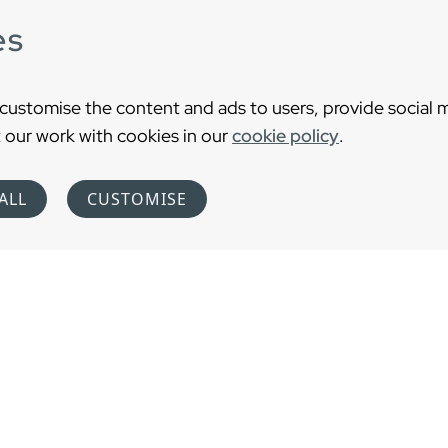
Pop-up põhjaklapi
es
sulgur
Valamusegisti SoftPex
 customise the content and ads to users, provide social 
voolik
 our work with cookies in our
cookie policy
.
Dušivoolik 175 cm
ALL
CUSTOMISE
Käsidušš
Käsiduši seinakinnitus