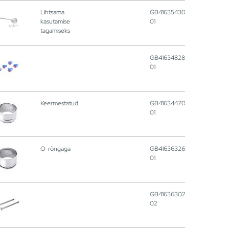
Lihtsama
GB41635430
kasutamise
01
tagamiseks
GB41634828
01
Keermestatud
GB41634470
01
O-rõngaga
GB41636326
01
GB41636302
02