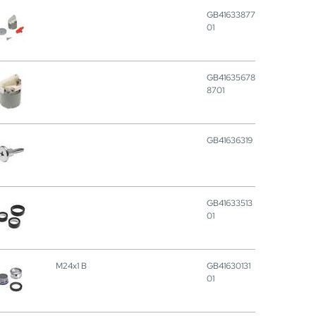
GB41633877
01
GB41635678
8701
GB41636319
GB41633513
01
M24x1 B
GB41630131
01