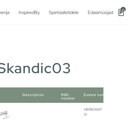
0
erija
InspiredBy
Spetsialistidele
Edasimüüjad
/Skandic03
Description
RSK-
Eseme number
number
GB41636617
01