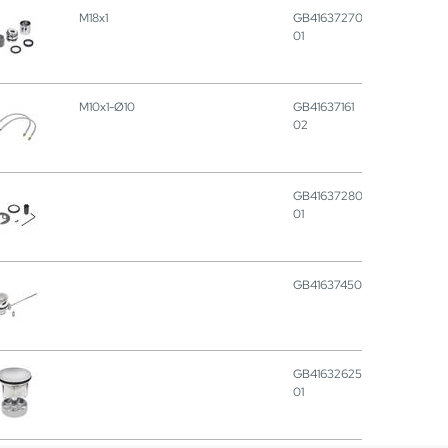
M18x1
GB41637270
01
M10x1-Ø10
GB41637161
02
GB41637280
01
GB41637450
GB41632625
01