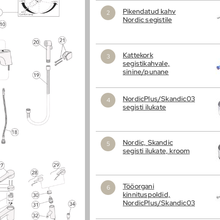
Pikendatud kahv
Nordic segistile
Kattekork
segistikahvale,
sinine/punane
NordicPlus/Skandic03
segisti ilukate
Nordic, Skandic
segisti ilukate, kroom
Tööorgani
kinnituspoldid,
NordicPlus/Skandic03