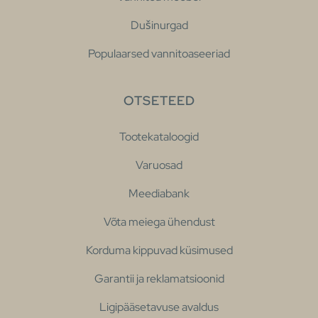
Dušinurgad
Populaarsed vannitoaseeriad
OTSETEED
Tootekataloogid
Varuosad
Meediabank
Võta meiega ühendust
Korduma kippuvad küsimused
Garantii ja reklamatsioonid
Ligipääsetavuse avaldus