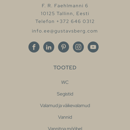
F. R. Faehlmanni 6
10125 Tallinn, Eesti
Telefon +372 646 0312
info.ee@gustavsberg.com
TOOTED
WC
Segistid
Valamud ja väikevalamud
Vannid
Vannitoa mööbel