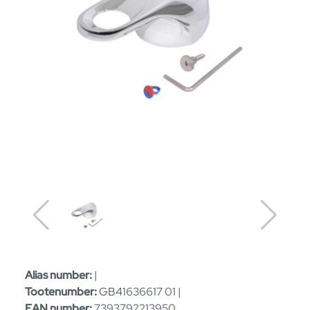
Alias number:
|
Tootenumber:
GB41636617 01 |
EAN number:
7393792213950