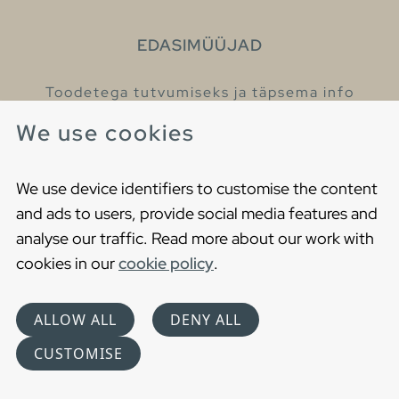
EDASIMÜÜJAD
Toodetega tutvumiseks ja täpsema info
saamiseks külastage meie edasimüüjaid.
We use cookies
Leia lähim edasimüüja
We use device identifiers to customise the content
and ads to users, provide social media features and
analyse our traffic. Read more about our work with
cookies in our
cookie policy
.
Copyright © 2021 Gustavsberg. All Rights Reserved
Cookies
Privaatsuspoliitika
ALLOW ALL
DENY ALL
Choose language
CUSTOMISE