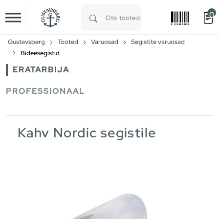
0
Skip to main content
Type 1 or more characters for results.
Gustavsberg
Tooted
Varuosad
Segistite varuosad
Bideesegistid
ERATARBIJA
PROFESSIONAAL
Kahv Nordic segistile