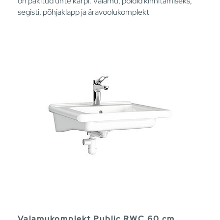
on pakitud ühte karpi. Valamu, poldid kinnitamiseks,
segisti, põhjaklapp ja äravoolukomplekt
Valamukomplekt Public RWC 60 cm