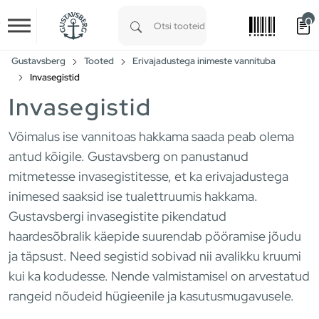
0
Skip to main content
Type 1 or more characters for results.
Gustavsberg
Tooted
Erivajadustega inimeste vannituba
Invasegistid
Invasegistid
Võimalus ise vannitoas hakkama saada peab olema
antud kõigile. Gustavsberg on panustanud
mitmetesse invasegistitesse, et ka erivajadustega
inimesed saaksid ise tualettruumis hakkama.
Gustavsbergi invasegistite pikendatud
haardesõbralik käepide suurendab pööramise jõudu
ja täpsust. Need segistid sobivad nii avalikku kruumi
kui ka kodudesse. Nende valmistamisel on arvestatud
rangeid nõudeid hügieenile ja kasutusmugavusele.