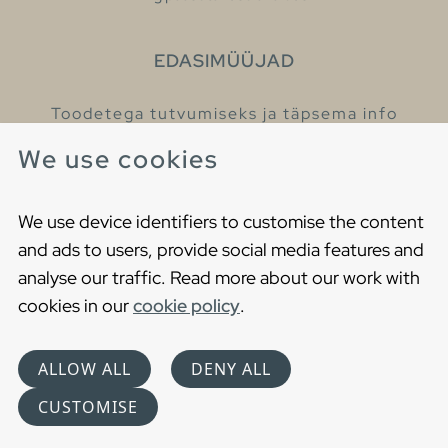
EDASIMÜÜJAD
Toodetega tutvumiseks ja täpsema info
saamiseks külastage meie edasimüüjaid.
We use cookies
Leia lähim edasimüüja
We use device identifiers to customise the content
and ads to users, provide social media features and
analyse our traffic. Read more about our work with
cookies in our
cookie policy
.
Copyright © 2021 Gustavsberg. All Rights Reserved
Cookies
Privaatsuspoliitika
ALLOW ALL
DENY ALL
Choose language
CUSTOMISE