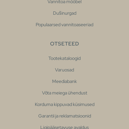
Vannitoa mööbel
Dušinurgad
Populaarsed vannitoaseeriad
OTSETEED
Tootekataloogid
Varuosad
Meediabank
Võta meiega ühendust
Korduma kippuvad küsimused
Garantii ja reklamatsioonid
Ligipääsetavuse avaldus