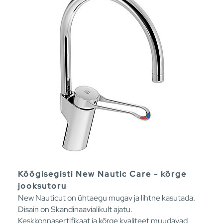
Köögisegisti New Nautic Care - kõrge
jooksutoru
New Nauticut on ühtaegu mugav ja lihtne kasutada.
Disain on Skandinaavialikult ajatu.
Keskkonnasertifikaat ja kõrge kvaliteet muudavad