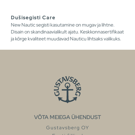
Dušisegisti Care
New Nautic segisti kasutamine on mugav ja lihtne.
Disain on skandinaavialikult ajatu. Keskkonnasertifikaat
ja kõrge kvaliteet muudavad Nauticu lihtsaks valikuks.
VÕTA MEIEGA ÜHENDUST
Gustavsberg OY