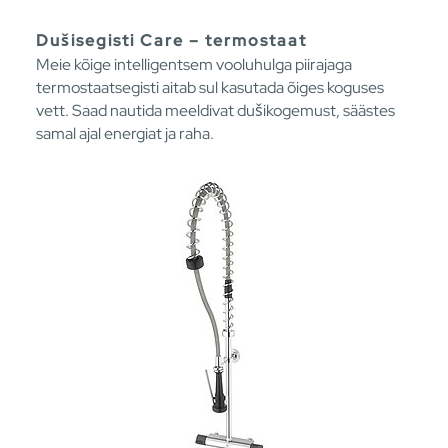
Dušisegisti Care – termostaat
Meie kõige intelligentsem vooluhulga piirajaga
termostaatsegisti aitab sul kasutada õiges koguses
vett. Saad nautida meeldivat dušikogemust, säästes
samal ajal energiat ja raha.