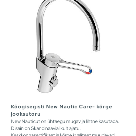
Köögisegisti New Nautic Care- kõrge
jooksutoru
New Nauticut on ühtaegu mugav ja lihtne kasutada.
Disain on Skandinaavialikult ajatu.
Keskkonnasertifikaat ja kõrge kvaliteet muudavad