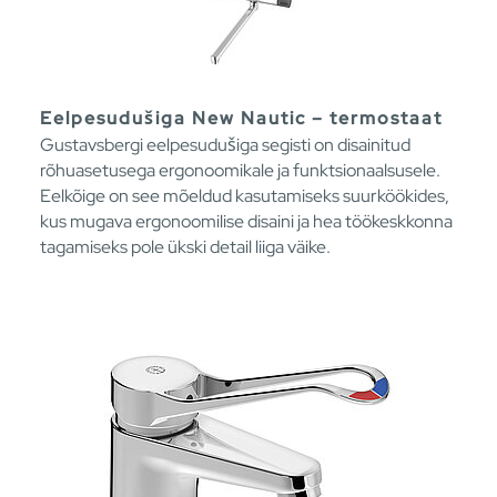
Eelpesudušiga New Nautic – termostaat
Gustavsbergi eelpesudušiga segisti on disainitud
rõhuasetusega ergonoomikale ja funktsionaalsusele.
Eelkõige on see mõeldud kasutamiseks suurköökides,
kus mugava ergonoomilise disaini ja hea töökeskkonna
tagamiseks pole ükski detail liiga väike.