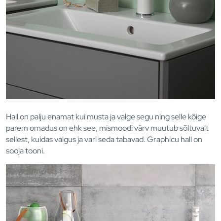
Hall on palju enamat kui musta ja valge segu ning selle kõige
parem omadus on ehk see, mismoodi värv muutub sõltuvalt
sellest, kuidas valgus ja vari seda tabavad. Graphicu hall on
sooja tooni.