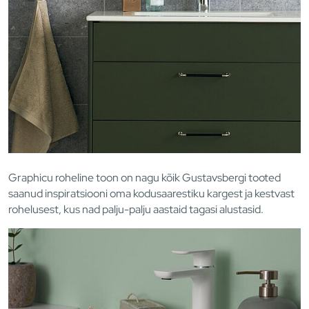
Graphicu roheline toon on nagu kõik Gustavsbergi tooted
saanud inspiratsiooni oma kodusaarestiku kargest ja kestvast
rohelusest, kus nad palju-palju aastaid tagasi alustasid.