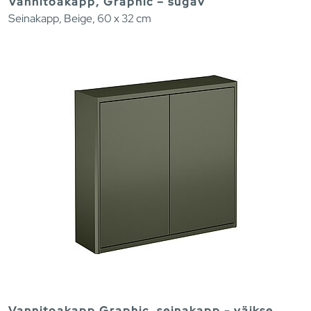
Vannitoakapp, Graphic – sügav
Seinakapp, Beige, 60 x 32 cm
Vannitoakapp Graphic, seinakapp - väikse