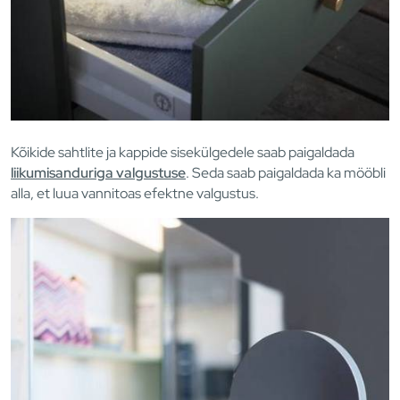
Kõikide sahtlite ja kappide sisekülgedele saab paigaldada
liikumisanduriga valgustuse
. Seda saab paigaldada ka mööbli
alla, et luua vannitoas efektne valgustus.