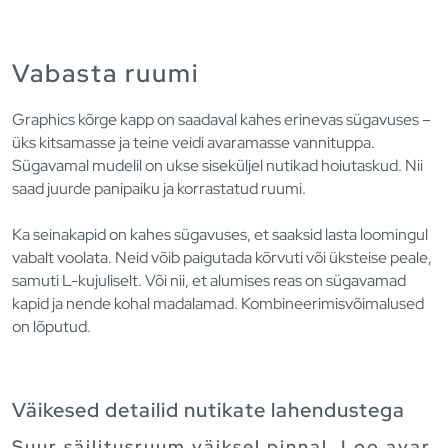
Vabasta ruumi
Graphics kõrge kapp on saadaval kahes erinevas sügavuses –
üks kitsamasse ja teine veidi avaramasse vannituppa.
Sügavamal mudelil on ukse siseküljel nutikad hoiutaskud. Nii
saad juurde panipaiku ja korrastatud ruumi.
Ka seinakapid on kahes sügavuses, et saaksid lasta loomingul
vabalt voolata. Neid võib paigutada kõrvuti või üksteise peale,
samuti L-kujuliselt. Või nii, et alumises reas on sügavamad
kapid ja nende kohal madalamad. Kombineerimisvõimalused
on lõputud.
Väikesed detailid nutikate lahendustega
Suur säilitusruum väiksel pinnal. Loo avar