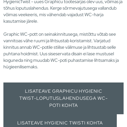
HygienicTwist - uues Graphicu tootesarjas olev uus, võimas ja
tõhus loputuslahendus. Kerge sõrmevajutusega vallandub
võimas veekeeris, mis vähendab vajadust WC-harja
kasutamise järele.
Graphic WC-pott on seinakinnitusega, mistõttu võtab see
vannitoas vähe ruumi ja lihtsustab koristamist. Varjatud
kinnitus annab WC-potile stiilse välimuse ja lihtsustab selle
puhtana hoidmist. Uus siseservata disain ei lase mustusel
koguneda ning muudab WC-poti puhastamise lihtsamaks ja
hügieenilisemaks.
LISATEAVE GRAPHICU HYGIENIC
TWIST-LOPUTUSLAHENDUSEGA WC-
POTI KOHTA
LISATEAVE HYGIENIC TWISTI KOHTA