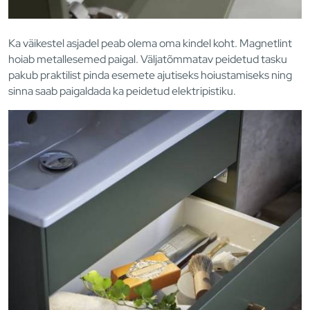
Ka väikestel asjadel peab olema oma kindel koht. Magnetlint
hoiab metallesemed paigal. Väljatõmmatav peidetud tasku
pakub praktilist pinda esemete ajutiseks hoiustamiseks ning
sinna saab paigaldada ka peidetud elektripistiku.