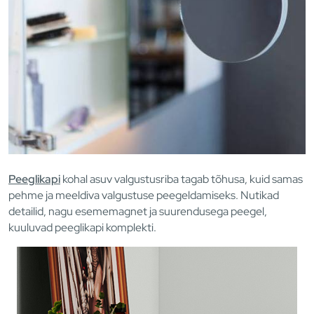
Peeglikapi
kohal asuv valgustusriba tagab tõhusa, kuid samas
pehme ja meeldiva valgustuse peegeldamiseks. Nutikad
detailid, nagu esememagnet ja suurendusega peegel,
kuuluvad peeglikapi komplekti.