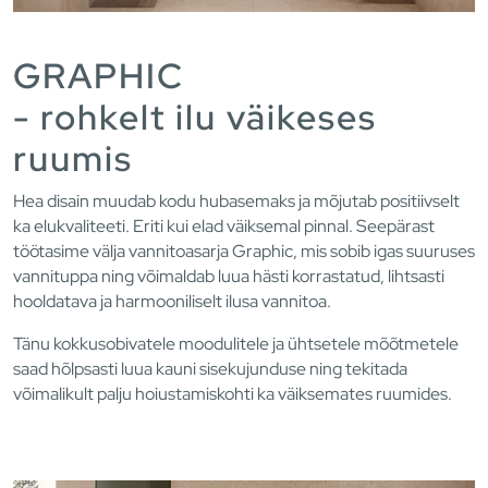
GRAPHIC
- rohkelt ilu väikeses
ruumis
Hea disain muudab kodu hubasemaks ja mõjutab positiivselt
ka elukvaliteeti. Eriti kui elad väiksemal pinnal. Seepärast
töötasime välja vannitoasarja Graphic, mis sobib igas suuruses
vannituppa ning võimaldab luua hästi korrastatud, lihtsasti
hooldatava ja harmooniliselt ilusa vannitoa.
Tänu kokkusobivatele moodulitele ja ühtsetele mõõtmetele
saad hõlpsasti luua kauni sisekujunduse ning tekitada
võimalikult palju hoiustamiskohti ka väiksemates ruumides.