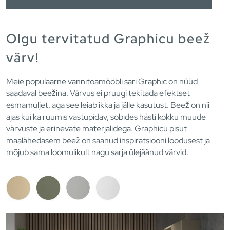
Olgu tervitatud Graphicu beež
värv!
Meie populaarne vannitoamööbli sari Graphic on nüüd
saadaval beežina. Värvus ei pruugi tekitada efektset
esmamuljet, aga see leiab ikka ja jälle kasutust. Beež on nii
ajas kui ka ruumis vastupidav, sobides hästi kokku muude
värvuste ja erinevate materjalidega. Graphicu pisut
maalähedasem beež on saanud inspiratsiooni loodusest ja
mõjub sama loomulikult nagu sarja ülejäänud värvid.