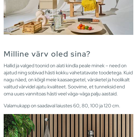
Milline värv oled sina?
Hallid ja valged toonid on alati kindla peale minek – need on
ajatud ning sobivad hästi kokku vahetatavate toodetega. Kuid
nagu näed, on kõigil meie kaasaegsetel, värsketel ja hoolikalt
valitud värvidel ajatu kvaliteet. Soovime, et tunneksid end
oma uues vannitoas hästi veel väga-väga palju aastaid.
Valamukapp on saadaval laiustes 60, 80, 100 ja 120 cm.