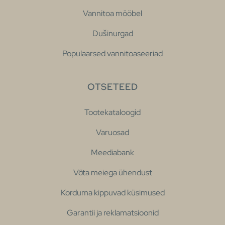
Vannitoa mööbel
Dušinurgad
Populaarsed vannitoaseeriad
OTSETEED
Tootekataloogid
Varuosad
Meediabank
Võta meiega ühendust
Korduma kippuvad küsimused
Garantii ja reklamatsioonid