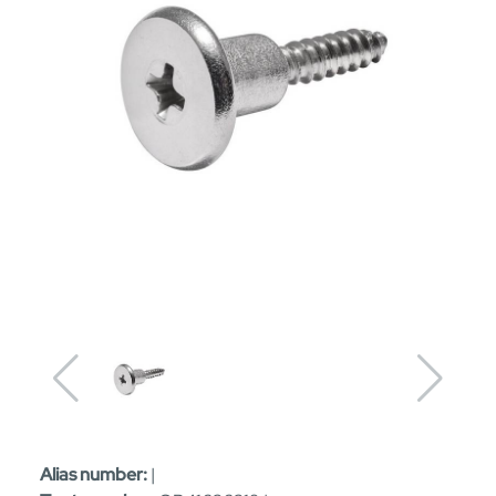
Alias number:
|