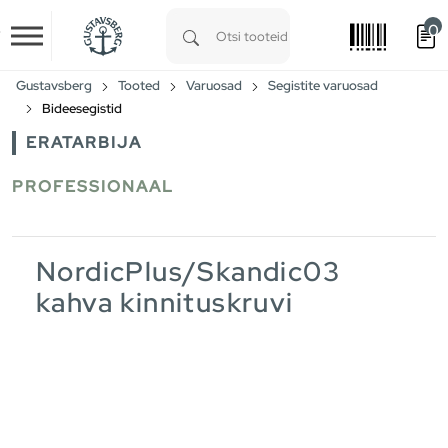
0
Skip to main content
Type 1 or more characters for results.
Gustavsberg
Tooted
Varuosad
Segistite varuosad
Bideesegistid
ERATARBIJA
PROFESSIONAAL
NordicPlus/Skandic03
kahva kinnituskruvi