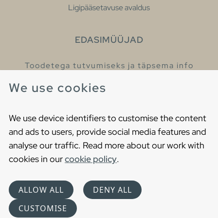
Ligipääsetavuse avaldus
EDASIMÜÜJAD
Toodetega tutvumiseks ja täpsema info
saamiseks külastage meie edasimüüjaid.
We use cookies
Leia lähim edasimüüja
We use device identifiers to customise the content
and ads to users, provide social media features and
analyse our traffic. Read more about our work with
cookies in our
cookie policy
.
Copyright © 2021 Gustavsberg. All Rights Reserved
Cookies
Privaatsuspoliitika
ALLOW ALL
DENY ALL
Choose language
CUSTOMISE