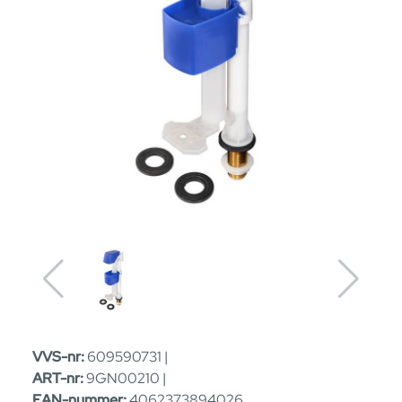
VVS-nr:
609590731 |
ART-nr:
9GN00210 |
EAN-nummer:
4062373894026