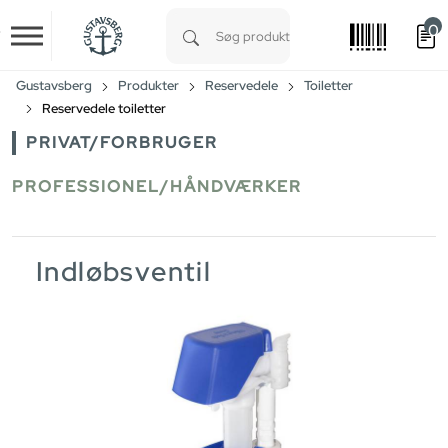
0
Skip to main content
Type 1 or more characters for results.
Gustavsberg
Produkter
Reservedele
Toiletter
Reservedele toiletter
PRIVAT/FORBRUGER
PROFESSIONEL/HÅNDVÆRKER
Indløbsventil