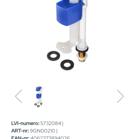
LVI-numero:
5732084 |
ART-nr:
9GN00210 |
EAN-nr:
4062373894026