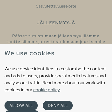
Saavutettavuusseloste
JÄLLEENMYYJÄ
Pääset tutustumaan jälleenmyyjillämme
tuotteisiimme ja keskustelemaan juuri sinulle
sopivista kylpyhuonetuotteista
We use cookies
Löydä lähin jälleenmyyjäsi
We use device identifiers to customise the content
and ads to users, provide social media features and
analyse our traffic. Read more about our work with
cookies in our
cookie policy
.
Copyright © 2021 Gustavsberg. All Rights Reserved
Cookies
Privacy statement
ALLOW ALL
DENY ALL
Choose language