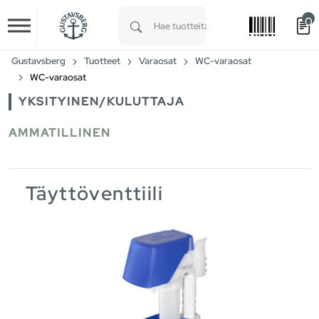
0
Skip to main content
Type 1 or more characters for results.
Gustavsberg
Tuotteet
Varaosat
WC-varaosat
WC-varaosat
YKSITYINEN/KULUTTAJA
AMMATILLINEN
Täyttöventtiili