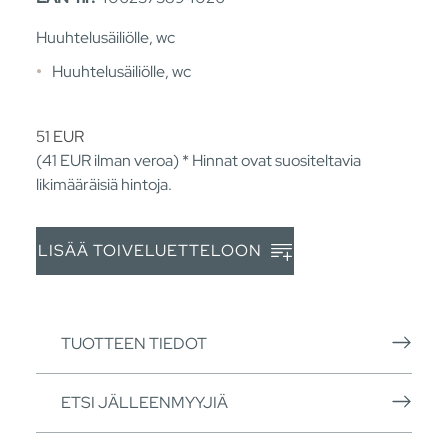
Huuhtelusäiliölle, wc
Huuhtelusäiliölle, wc
51
EUR
(41
EUR
ilman veroa) * Hinnat ovat suositeltavia
likimääräisiä hintoja.
LISÄÄ TOIVELUETTELOON
TUOTTEEN TIEDOT
ETSI JÄLLEENMYYJIÄ