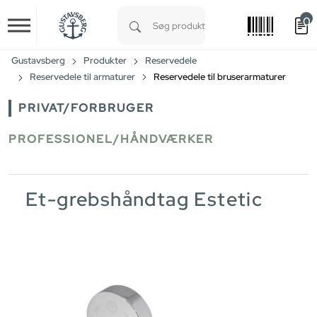
0
Skip to main content
Type 1 or more characters for results.
Gustavsberg
Produkter
Reservedele
Reservedele til armaturer
Reservedele til bruserarmaturer
PRIVAT/FORBRUGER
PROFESSIONEL/HÅNDVÆRKER
Et-grebshåndtag Estetic