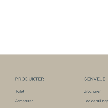
PRODUKTER
GENVEJE
Toilet
Brochurer
Armaturer
Ledige stilling