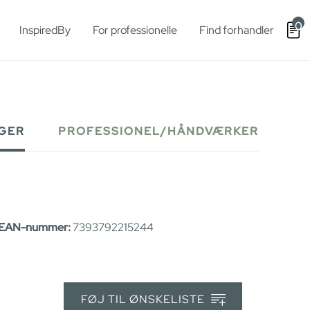
0
InspiredBy
For professionelle
Find forhandler
GER
PROFESSIONEL/HÅNDVÆRKER
EAN-nummer:
7393792215244
FØJ TIL ØNSKELISTE