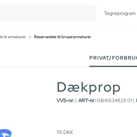
esults.
Tegneprogram
e til armaturer
Reservedele til bruserarmaturer
PRIVAT/FORBRU
Dækprop
VVS-nr:
|
ART-nr:
GB41634828 01 |
115
DKK