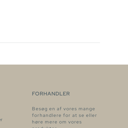
FORHANDLER
Besøg en af vores mange
forhandlere for at se eller
er
høre mere om vores