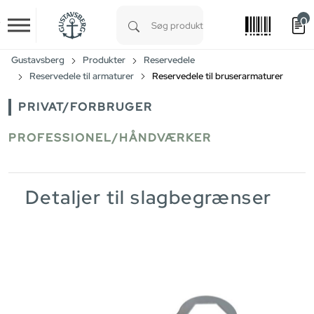
0
Skip to main content
Type 1 or more characters for results.
Gustavsberg
Produkter
Reservedele
Reservedele til armaturer
Reservedele til bruserarmaturer
PRIVAT/FORBRUGER
PROFESSIONEL/HÅNDVÆRKER
Detaljer til slagbegrænser