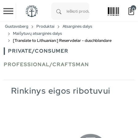
0
Skip to main content
Type 1 or more characters for results.
Gustavsberg
Produktai
Atsarginės dalys
Maišytuvų atsarginės dalys
[Translate to Lithuanian:] Reservdelar - duschblandare
PRIVATE/CONSUMER
PROFESSIONAL/CRAFTSMAN
Rinkinys eigos ribotuvui