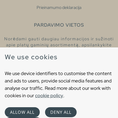
Prieinamumo deklaracija
PARDAVIMO VIETOS
Norėdami gauti daugiau informacijos ir sužinoti
apie platų gaminių asortimentą, apsilankykite
pas mūsų prekybos atstovus.
We use cookies
Raskite artimiausią prekybos atstovą
We use device identifiers to customise the content
and ads to users, provide social media features and
analyse our traffic. Read more about our work with
cookies in our
cookie policy
.
Copyright © 2021 Gustavsberg. All Rights Reserved
Cookies
Privatumo politika
ALLOW ALL
DENY ALL
Choose language