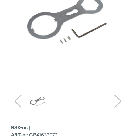
RSK-nr:
|
ART-nr:
GB41633972 |