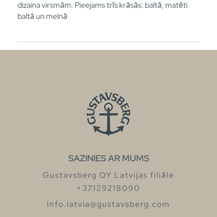
dizaina virsmām. Pieejams trīs krāsās: baltā, matēti
baltā un melnā
SAZINIES AR MUMS
Gustavsberg OY Latvijas filiāle
+37129218090
info.latvia@gustavsberg.com