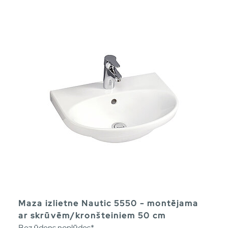
Maza izlietne Nautic 5550 - montējama
ar skrūvēm/kronšteiniem 50 cm
Bez ūdens noplūdes*