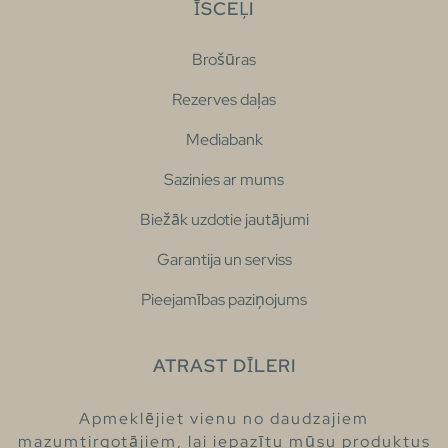
ĪSCEĻI
Brošūras
Rezerves daļas
Mediabank
Sazinies ar mums
Biežāk uzdotie jautājumi
Garantija un serviss
Pieejamības paziņojums
ATRAST DĪLERI
Apmeklējiet vienu no daudzajiem
mazumtirgotājiem, lai iepazītu mūsu produktus