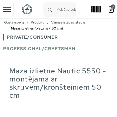
0
Skip to main content
Type 1 or more characters for results.
Gustavsberg
Produkti
Vannas istabas izlietne
Mazas izlietnes (platums < 50 cm)
PRIVATE/CONSUMER
PROFESSIONAL/CRAFTSMAN
Maza izlietne Nautic 5550 -
montējama ar
skrūvēm/kronšteiniem 50
cm