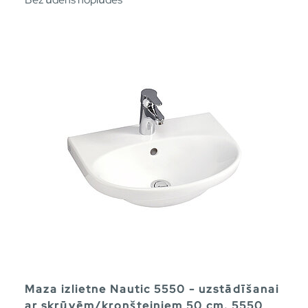
Maza izlietne Nautic 5550 - uzstādīšanai
ar skrūvēm/kronšteiniem 50 cm. 5550