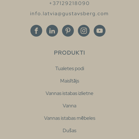
+37129218090
info.latvia@gustavsberg.com
PRODUKTI
Tualetes podi
Maisītājs
Vannas istabas izlietne
Vanna
Vannas istabas mēbeles
Dušas