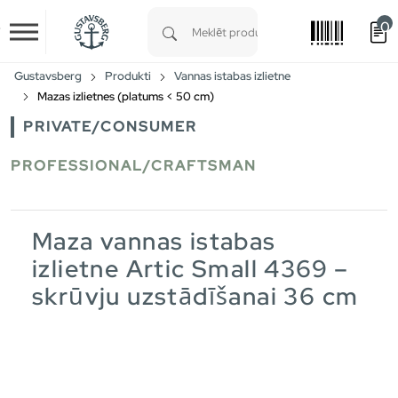
0
Skip to main content
Type 1 or more characters for results.
Gustavsberg
Produkti
Vannas istabas izlietne
Mazas izlietnes (platums < 50 cm)
PRIVATE/CONSUMER
PROFESSIONAL/CRAFTSMAN
Maza vannas istabas
izlietne Artic Small 4369 –
skrūvju uzstādīšanai 36 cm