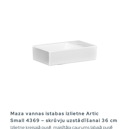
Maza vannas istabas izlietne Artic
Small 4369 – skrūvju uzstādīšanai 36 cm
Izlietne kreisajā pusē, maisītāja caurums labajā pusē