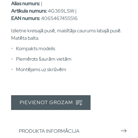
Alias numurs:
|
Artikula numurs:
4G369LSW |
EAN numurs:
4065467455516
Izlietne kreisajā pusē, maisītāja caurums labajā pusē.
Matēta balta.
Kompakts modelis
Piemērots šaurām vietām
Montējams uz skrūvēm
PIEVIENOT GROZAM
PRODUKTA INFORMĀCIJA