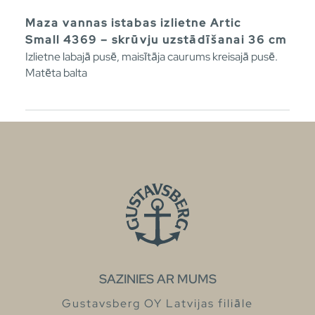
Maza vannas istabas izlietne Artic
Small 4369 – skrūvju uzstādīšanai 36 cm
Izlietne labajā pusē, maisītāja caurums kreisajā pusē.
Matēta balta
SAZINIES AR MUMS
Gustavsberg OY Latvijas filiāle