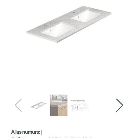
Alias numurs:
|