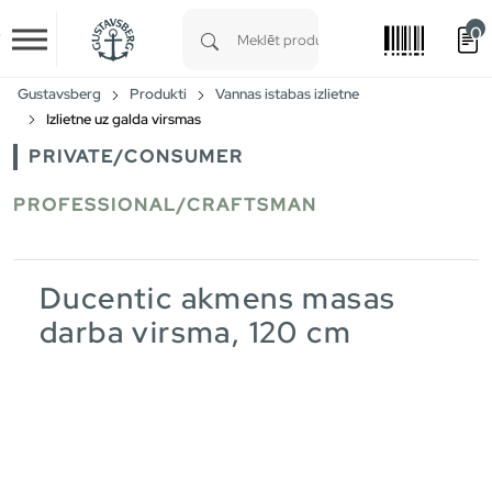
0
Skip to main content
Type 1 or more characters for results.
Gustavsberg
Produkti
Vannas istabas izlietne
Izlietne uz galda virsmas
PRIVATE/CONSUMER
PROFESSIONAL/CRAFTSMAN
Ducentic akmens masas
darba virsma, 120 cm