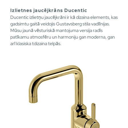
Izlietnes jaucējkrāns Ducentic
Ducentic izlietņu jaucējkrāni ir kā dizaina elements, kas
gadsimtu gaitā veidojis Gustavsberg stila vadlīnijas.
Mūsu jaunā vēsturiskā mantojuma versija radīs
patīkamu atmosfēru un harmoniju gan moderna, gan
arī klasiska tdizaina telpās.