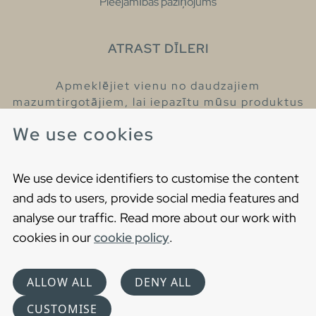
Pieejamības paziņojums
ATRAST DĪLERI
Apmeklējiet vienu no daudzajiem
mazumtirgotājiem, lai iepazītu mūsu produktus
un iegūtu vairāk informācijas par tiem.
We use cookies
Atrodiet tuvāko mazumtirgotāju
We use device identifiers to customise the content
and ads to users, provide social media features and
analyse our traffic. Read more about our work with
cookies in our
cookie policy
.
Copyright © 2021 Gustavsberg. All Rights Reserved
Cookies
Privātuma politika
ALLOW ALL
DENY ALL
Choose language
CUSTOMISE