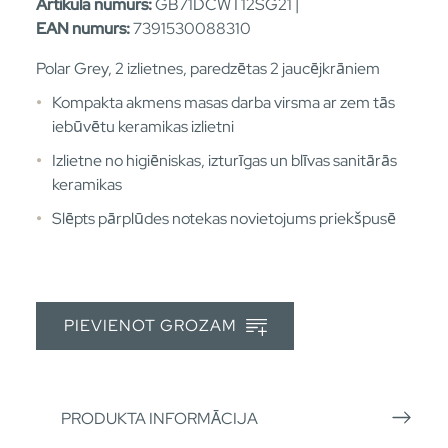
Artikula numurs:
GB71DCWT12SG21 |
EAN numurs:
7391530088310
Polar Grey, 2 izlietnes, paredzētas 2 jaucējkrāniem
Kompakta akmens masas darba virsma ar zem tās
iebūvētu keramikas izlietni
Izlietne no higiēniskas, izturīgas un blīvas sanitārās
keramikas
Slēpts pārplūdes notekas novietojums priekšpusē
PIEVIENOT GROZAM
PRODUKTA INFORMĀCIJA