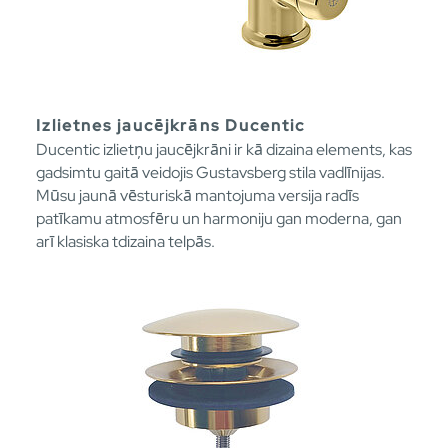
Izlietnes jaucējkrāns Ducentic
Ducentic izlietņu jaucējkrāni ir kā dizaina elements, kas
gadsimtu gaitā veidojis Gustavsberg stila vadlīnijas.
Mūsu jaunā vēsturiskā mantojuma versija radīs
patīkamu atmosfēru un harmoniju gan moderna, gan
arī klasiska tdizaina telpās.