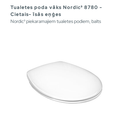
Tualetes poda vāks Nordic³ 8780 -
Cietais- īsās eņģes
Nordic³ piekaramajiem tualetes podiem, balts