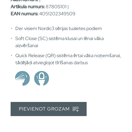
Artikula numurs:
8780S101 |
EAN numurs:
4051202349509
Der visiem Nordic3 sērijas tualetes podiem
Soft Close (SC) sistēma klusai un lēnai vāka
aizvēršanai
Quick Release (QR) sistēma ērtai vāka noņemšanai,
tādējādi atvieglojot tīrīšanas darbus
PIEVIENOT GROZAM