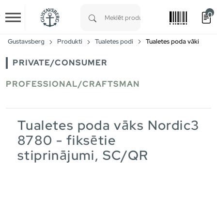
0
Skip to main content
Type 1 or more characters for results.
Gustavsberg
Produkti
Tualetes podi
Tualetes poda vāki
PRIVATE/CONSUMER
PROFESSIONAL/CRAFTSMAN
Tualetes poda vāks Nordic3
8780 - fiksētie
stiprinājumi, SC/QR