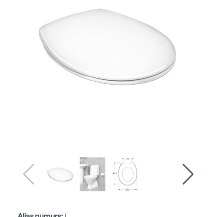
Alias numurs:
|