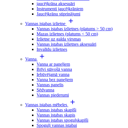
jaucējkrāna aksesuāri
Instrumenti jaucējkrāniem
Jaucējkrānu stiprinājumi
Vannas istabas izlietne
Vannas istabas izlietnes (platums > 50 cm)
Mazas izlietnes (platums < 50 cm)
Izlietne uz galda virsmas
Vannas istabas izlietnes aksesuāri
Invalīdu izlietnes
Vanna
Vanna ar paneļiem
Brīvi stāvošā vanna
Iebūvējamā vanna
Vanna bez paneļiem
Vannas panelis
Sēdvanna
Vannas piederumi
Vannas istabas mēbeles
Vannas istabas skapīši
Vannas istabas skapis
Vannas istabas spoguļskapīši
Spoguļi vannas istabai