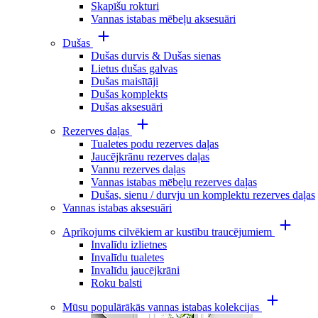
Skapīšu rokturi
Vannas istabas mēbeļu aksesuāri
Dušas
Dušas durvis & Dušas sienas
Lietus dušas galvas
Dušas maisītāji
Dušas komplekts
Dušas aksesuāri
Rezerves daļas
Tualetes podu rezerves daļas
Jaucējkrānu rezerves daļas
Vannu rezerves daļas
Vannas istabas mēbeļu rezerves daļas
Dušas, sienu / durvju un komplektu rezerves daļas
Vannas istabas aksesuāri
Aprīkojums cilvēkiem ar kustību traucējumiem
Invalīdu izlietnes
Invalīdu tualetes
Invalīdu jaucējkrāni
Roku balsti
Mūsu populārākās vannas istabas kolekcijas