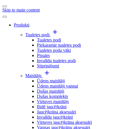
Skip to main content
Produkti
Tualetes podi
Tualetes podi
Piekaramie tualetes podi
Tualetes poda vāki
Pisuārs
Invalīdu tualetes podi
Stiprinājumi
Maisītājs
Ūdens maisītāji
Ūdens maisītāji vannai
Dušas maisītāji
Dušas komplekts
Virtuves maisītājs
Bidē jaucējkrāni
Jaucējkrāna aksesuāri
Invalīdu jaucējkrāni
Virtuves jaucējkrāna aksesuāri
Vannas jaucējkrānu aksesuāri