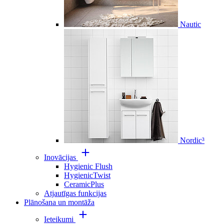
Nautic
Nordic³
Inovācijas
Hygienic Flush
HygienicTwist
CeramicPlus
Atjautīgas funkcijas
Plānošana un montāža
Ieteikumi