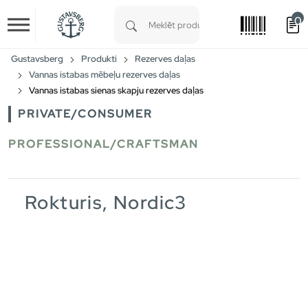
0
Skip to main content
Type 1 or more characters for results.
Gustavsberg
Produkti
Rezerves daļas
Vannas istabas mēbeļu rezerves daļas
Vannas istabas sienas skapju rezerves daļas
PRIVATE/CONSUMER
PROFESSIONAL/CRAFTSMAN
Rokturis, Nordic3