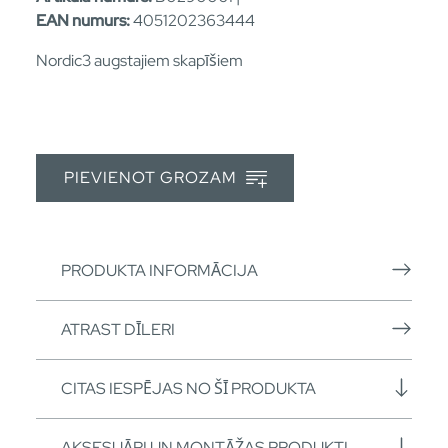
EAN numurs:
4051202363444
Nordic3 augstajiem skapīšiem
PIEVIENOT GROZAM
PRODUKTA INFORMĀCIJA
ATRAST DĪLERI
CITAS IESPĒJAS NO ŠĪ PRODUKTA
AKSESUĀRI UN MONTĀŽAS PRODUKTI