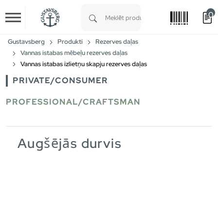
0
Skip to main content
Type 1 or more characters for results.
Gustavsberg
Produkti
Rezerves daļas
Vannas istabas mēbeļu rezerves daļas
Vannas istabas izlietņu skapju rezerves daļas
PRIVATE/CONSUMER
PROFESSIONAL/CRAFTSMAN
Augšējās durvis