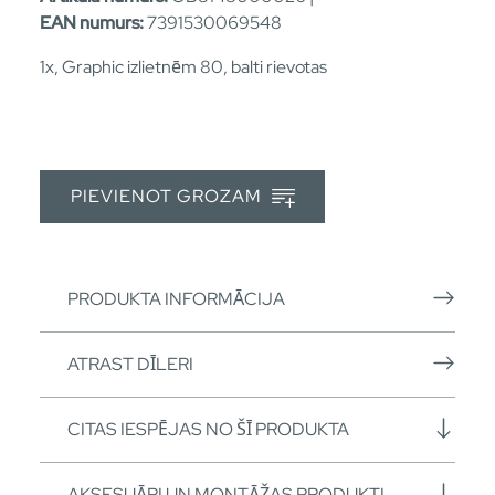
EAN numurs:
7391530069548
1x, Graphic izlietnēm 80, balti rievotas
PIEVIENOT GROZAM
PRODUKTA INFORMĀCIJA
ATRAST DĪLERI
CITAS IESPĒJAS NO ŠĪ PRODUKTA
AKSESUĀRI UN MONTĀŽAS PRODUKTI