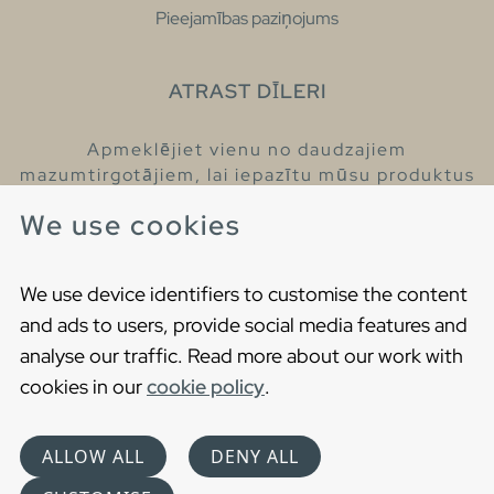
Pieejamības paziņojums
ATRAST DĪLERI
Apmeklējiet vienu no daudzajiem
mazumtirgotājiem, lai iepazītu mūsu produktus
un iegūtu vairāk informācijas par tiem.
We use cookies
Atrodiet tuvāko mazumtirgotāju
We use device identifiers to customise the content
and ads to users, provide social media features and
analyse our traffic. Read more about our work with
cookies in our
cookie policy
.
Copyright © 2021 Gustavsberg. All Rights Reserved
Cookies
Privātuma politika
ALLOW ALL
DENY ALL
Choose language