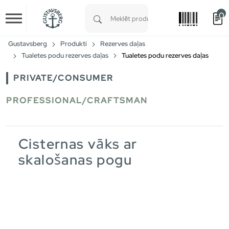
0
Skip to main content
Type 1 or more characters for results.
Gustavsberg
Produkti
Rezerves daļas
Tualetes podu rezerves daļas
Tualetes podu rezerves daļas
PRIVATE/CONSUMER
PROFESSIONAL/CRAFTSMAN
Cisternas vāks ar
skalošanas pogu