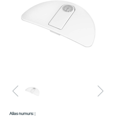
Alias numurs:
|