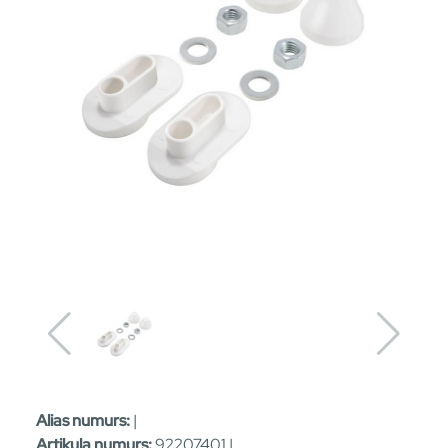
Alias numurs:
|
Artikula numurs:
92207401 |