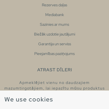
Rezerves daļas
Mediabank
Sazinies ar mums
Biežāk uzdotie jautājumi
Garantija un serviss
Pieejamības paziņojums
ATRAST DĪLERI
Apmeklējiet vienu no daudzajiem
mazumtirgotājiem, lai iepazītu mūsu produktus
un iegūtu vairāk informācijas par tiem.
We use cookies