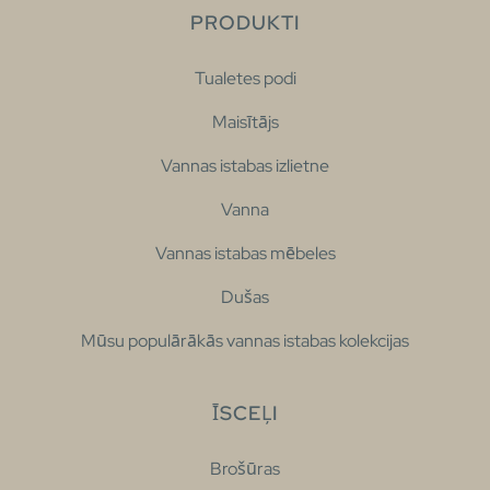
PRODUKTI
Tualetes podi
Maisītājs
Vannas istabas izlietne
Vanna
Vannas istabas mēbeles
Dušas
Mūsu populārākās vannas istabas kolekcijas
ĪSCEĻI
Brošūras