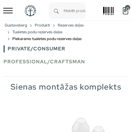
0
Skip to main content
Type 1 or more characters for results.
Gustavsberg
Produkti
Rezerves daļas
Tualetes podu rezerves daļas
Piekaramo tualetes podu rezerves daļas
PRIVATE/CONSUMER
PROFESSIONAL/CRAFTSMAN
Sienas montāžas komplekts