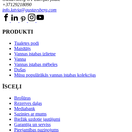
+37129218090
info.latvia@gustavsberg.com
PRODUKTI
Tualetes podi
Maisītājs
Vannas istabas izlietne
Vanna
Vannas istabas mēbeles
Dušas
Mūsu populārākās vannas istabas kolekcijas
ĪSCEĻI
Brošūras
Rezerves daļas
Mediabank
Sazinies ar mums
Biežāk uzdotie jautājumi
Garantija un serviss
Pieejamības paziņojums