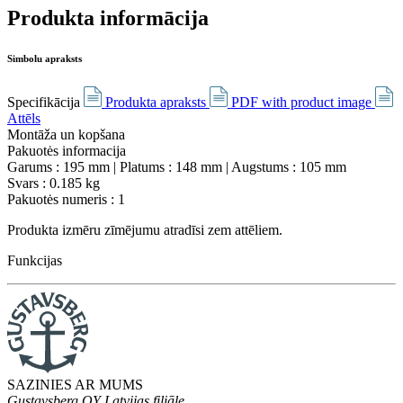
Produkta informācija
Simbolu apraksts
Specifikācija
Produkta apraksts
PDF with product image
Attēls
Montāža un kopšana
Pakuotės informacija
Garums
: 195 mm
|
Platums
: 148 mm
|
Augstums
: 105 mm
Svars
: 0.185 kg
Pakuotės numeris
: 1
Produkta izmēru zīmējumu atradīsi zem attēliem.
Funkcijas
SAZINIES AR MUMS
Gustavsberg OY Latvijas filiāle