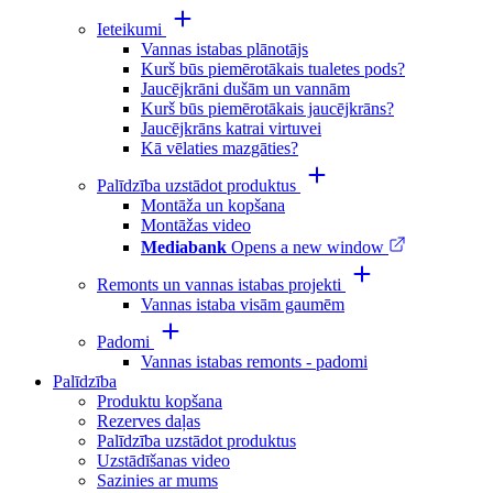
Ieteikumi
Vannas istabas plānotājs
Kurš būs piemērotākais tualetes pods?
Jaucējkrāni dušām un vannām
Kurš būs piemērotākais jaucējkrāns?
Jaucējkrāns katrai virtuvei
Kā vēlaties mazgāties?
Palīdzība uzstādot produktus
Montāža un kopšana
Montāžas video
Mediabank
Opens a new window
Remonts un vannas istabas projekti
Vannas istaba visām gaumēm
Padomi
Vannas istabas remonts - padomi
Palīdzība
Produktu kopšana
Rezerves daļas
Palīdzība uzstādot produktus
Uzstādīšanas video
Sazinies ar mums