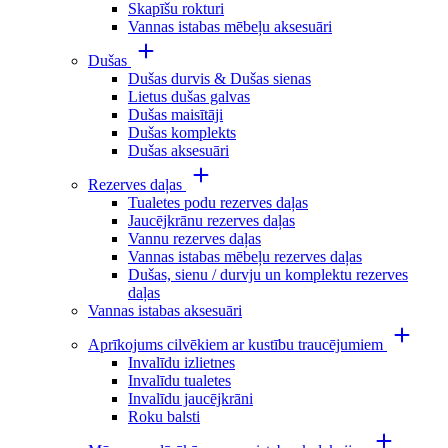
Skapīšu rokturi
Vannas istabas mēbeļu aksesuāri
Dušas
Dušas durvis & Dušas sienas
Lietus dušas galvas
Dušas maisītāji
Dušas komplekts
Dušas aksesuāri
Rezerves daļas
Tualetes podu rezerves daļas
Jaucējkrānu rezerves daļas
Vannu rezerves daļas
Vannas istabas mēbeļu rezerves daļas
Dušas, sienu / durvju un komplektu rezerves
daļas
Vannas istabas aksesuāri
Aprīkojums cilvēkiem ar kustību traucējumiem
Invalīdu izlietnes
Invalīdu tualetes
Invalīdu jaucējkrāni
Roku balsti