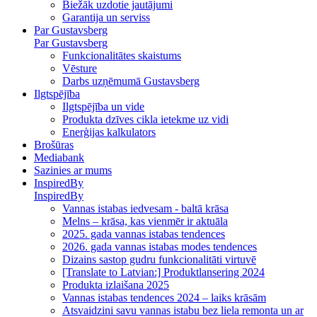
Biežāk uzdotie jautājumi
Garantija un serviss
Par Gustavsberg
Par Gustavsberg
Funkcionalitātes skaistums
Vēsture
Darbs uzņēmumā Gustavsberg
Ilgtspējība
Ilgtspējība un vide
Produkta dzīves cikla ietekme uz vidi
Enerģijas kalkulators
Brošūras
Mediabank
Sazinies ar mums
InspiredBy
InspiredBy
Vannas istabas iedvesam - baltā krāsa
Melns – krāsa, kas vienmēr ir aktuāla
2025. gada vannas istabas tendences
2026. gada vannas istabas modes tendences
Dizains sastop gudru funkcionalitāti virtuvē
[Translate to Latvian:] Produktlansering 2024
Produkta izlaišana 2025
Vannas istabas tendences 2024 – laiks krāsām
Atsvaidzini savu vannas istabu bez liela remonta un ar