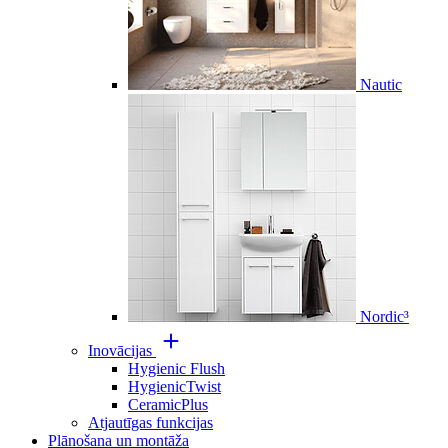
Nautic
Nordic³
Inovācijas
Hygienic Flush
HygienicTwist
CeramicPlus
Atjautīgas funkcijas
Plānošana un montāža