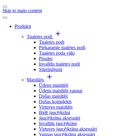
Skip to main content
Produkti
Tualetes podi
Tualetes podi
Piekaramie tualetes podi
Tualetes poda vāki
Pisuārs
Invalīdu tualetes podi
Stiprinājumi
Maisītājs
Ūdens maisītāji
Ūdens maisītāji vannai
Dušas maisītāji
Dušas komplekts
Virtuves maisītājs
Bidē jaucējkrāni
Jaucējkrāna aksesuāri
Invalīdu jaucējkrāni
Virtuves jaucējkrāna aksesuāri
Vannas jaucējkrānu aksesuāri