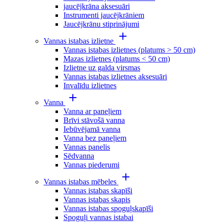
jaucējkrāna aksesuāri
Instrumenti jaucējkrāniem
Jaucējkrānu stiprinājumi
Vannas istabas izlietne
Vannas istabas izlietnes (platums > 50 cm)
Mazas izlietnes (platums < 50 cm)
Izlietne uz galda virsmas
Vannas istabas izlietnes aksesuāri
Invalīdu izlietnes
Vanna
Vanna ar paneļiem
Brīvi stāvošā vanna
Iebūvējamā vanna
Vanna bez paneļiem
Vannas panelis
Sēdvanna
Vannas piederumi
Vannas istabas mēbeles
Vannas istabas skapīši
Vannas istabas skapis
Vannas istabas spoguļskapīši
Spoguļi vannas istabai