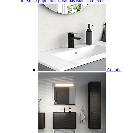
Mūsu populārākās vannas istabas kolekcijas
Atlantic