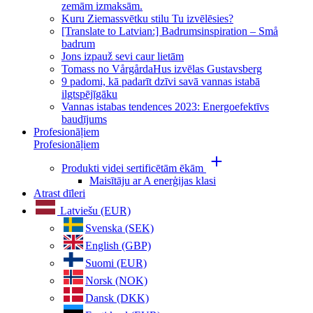
zemām izmaksām.
Kuru Ziemassvētku stilu Tu izvēlēsies?
[Translate to Latvian:] Badrumsinspiration – Små
badrum
Jons izpauž sevi caur lietām
Tomass no VårgårdaHus izvēlas Gustavsberg
9 padomi, kā padarīt dzīvi savā vannas istabā
ilgtspējīgāku
Vannas istabas tendences 2023: Energoefektīvs
baudījums
Profesionāļiem
Profesionāļiem
Produkti videi sertificētām ēkām
Maisītāju ar A enerģijas klasi
Atrast dīleri
Latviešu (EUR)
Svenska (SEK)
English (GBP)
Suomi (EUR)
Norsk (NOK)
Dansk (DKK)