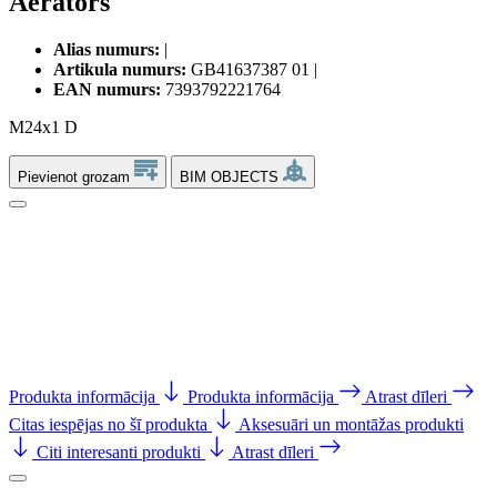
Aerators
Alias numurs:
|
Artikula numurs:
GB41637387 01 |
EAN numurs:
7393792221764
M24x1 D
Pievienot grozam
BIM OBJECTS
Produkta informācija
Produkta informācija
Atrast dīleri
Citas iespējas no šī produkta
Aksesuāri un montāžas produkti
Citi interesanti produkti
Atrast dīleri