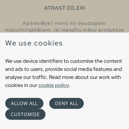
ATRAST DĪLERI
Apmeklējiet vienu no daudzajiem
mazumtirgotājiem, lai iepazītu mūsu produktus
un iegūtu vairāk informācijas par tiem.
We use cookies
Atrodiet tuvāko mazumtirgotāju
We use device identifiers to customise the content
and ads to users, provide social media features and
analyse our traffic. Read more about our work with
cookies in our
cookie policy
.
Copyright © 2021 Gustavsberg. All Rights Reserved
Cookies
Privātuma politika
ALLOW ALL
DENY ALL
Choose language
CUSTOMISE