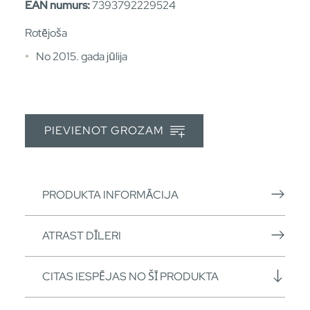
EAN numurs:
7393792229524
Rotējoša
No 2015. gada jūlija
PIEVIENOT GROZAM
PRODUKTA INFORMĀCIJA
ATRAST DĪLERI
CITAS IESPĒJAS NO ŠĪ PRODUKTA