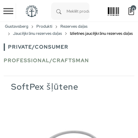
0
Skip to main content
Type 1 or more characters for results.
Gustavsberg
Produkti
Rezerves daļas
Jaucējkrānu rezerves daļas
Izlietnes jaucējkrānu rezerves daļas
PRIVATE/CONSUMER
PROFESSIONAL/CRAFTSMAN
SoftPex šļūtene