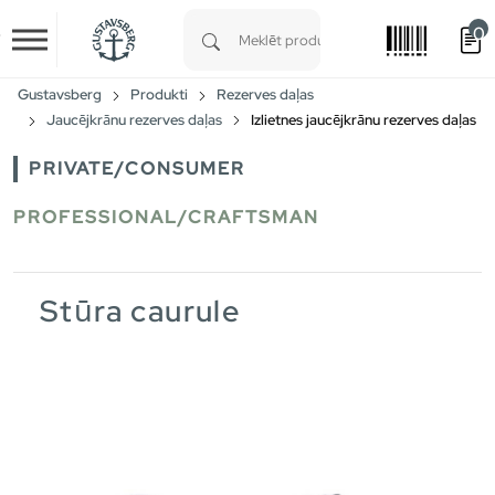
0
Skip to main content
Type 1 or more characters for results.
Gustavsberg
Produkti
Rezerves daļas
Jaucējkrānu rezerves daļas
Izlietnes jaucējkrānu rezerves daļas
PRIVATE/CONSUMER
PROFESSIONAL/CRAFTSMAN
Stūra caurule