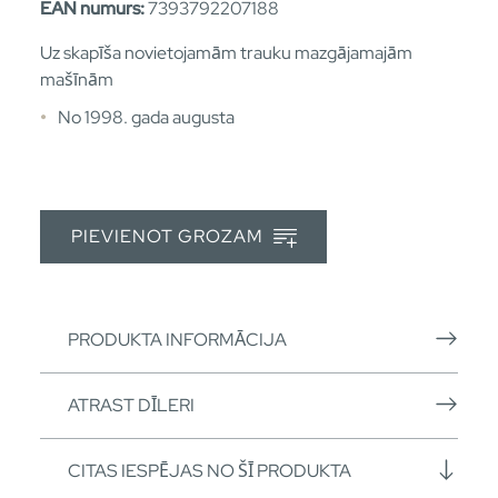
EAN numurs:
7393792207188
Uz skapīša novietojamām trauku mazgājamajām
mašīnām
No 1998. gada augusta
PIEVIENOT GROZAM
PRODUKTA INFORMĀCIJA
ATRAST DĪLERI
CITAS IESPĒJAS NO ŠĪ PRODUKTA