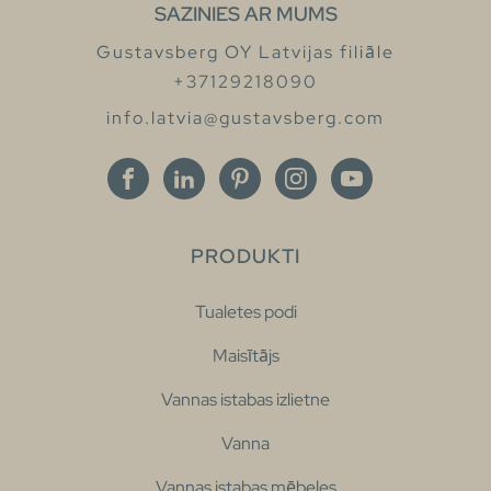
SAZINIES AR MUMS
Gustavsberg OY Latvijas filiāle
+37129218090
info.latvia@gustavsberg.com
PRODUKTI
Tualetes podi
Maisītājs
Vannas istabas izlietne
Vanna
Vannas istabas mēbeles