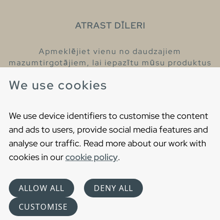
ATRAST DĪLERI
Apmeklējiet vienu no daudzajiem
mazumtirgotājiem, lai iepazītu mūsu produktus
un iegūtu vairāk informācijas par tiem.
We use cookies
Atrodiet tuvāko mazumtirgotāju
We use device identifiers to customise the content
and ads to users, provide social media features and
analyse our traffic. Read more about our work with
cookies in our
cookie policy
.
Copyright © 2021 Gustavsberg. All Rights Reserved
Cookies
Privātuma politika
ALLOW ALL
DENY ALL
Choose language
CUSTOMISE