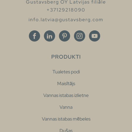
Gustavsberg OY Latvijas filiāle
+37129218090
info.latvia@gustavsberg.com
PRODUKTI
Tualetes podi
Maisītājs
Vannas istabas izlietne
Vanna
Vannas istabas mēbeles
Dušas