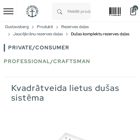
0
Skip to main content
Type 1 or more characters for results.
Gustavsberg
Produkti
Rezerves daļas
Jaucējkrānu rezerves daļas
Dušas komplektu rezerves daļas
PRIVATE/CONSUMER
PROFESSIONAL/CRAFTSMAN
Kvadrātveida lietus dušas
sistēma