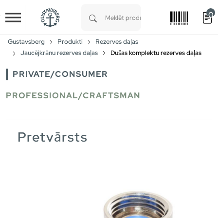
0
Skip to main content
Type 1 or more characters for results.
Gustavsberg
Produkti
Rezerves daļas
Jaucējkrānu rezerves daļas
Dušas komplektu rezerves daļas
PRIVATE/CONSUMER
PROFESSIONAL/CRAFTSMAN
Pretvārsts