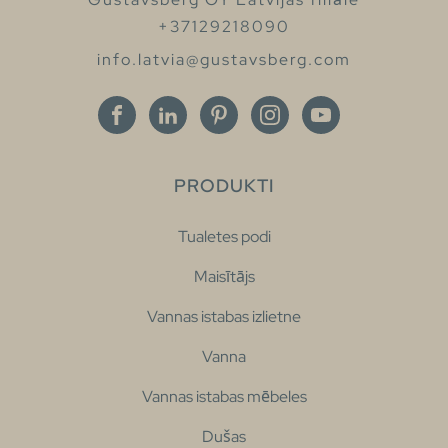
+37129218090
info.latvia@gustavsberg.com
PRODUKTI
Tualetes podi
Maisītājs
Vannas istabas izlietne
Vanna
Vannas istabas mēbeles
Dušas