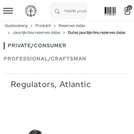
0
Skip to main content
Type 1 or more characters for results.
Gustavsberg
Produkti
Rezerves daļas
Jaucējkrānu rezerves daļas
Dušas jaucējkrānu rezerves daļas
PRIVATE/CONSUMER
PROFESSIONAL/CRAFTSMAN
Regulators, Atlantic