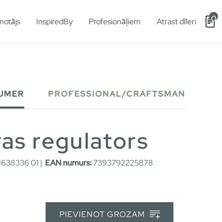
0
notājs
InspiredBy
Profesionāļiem
Atrast dīleri
UMER
PROFESSIONAL/CRAFTSMAN
as regulators
638336 01 |
EAN numurs:
7393792225878
PIEVIENOT GROZAM