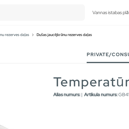
esults.
Vannas istabas plā
nu rezerves daļas
Dušas jaucējkrānu rezerves daļas
PRIVATE/CONS
Temperatūr
Alias numurs:
|
Artikula numurs:
GB41