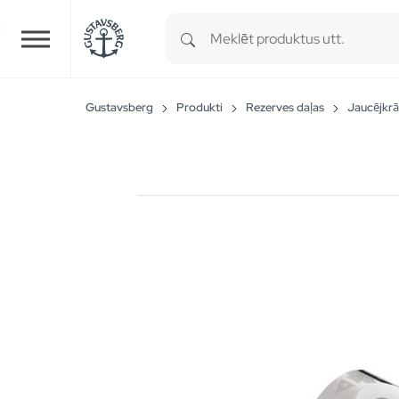
Type 1 or more characters for r
Skip to main content
Gustavsberg
Produkti
Rezerves daļas
Jaucējkrā