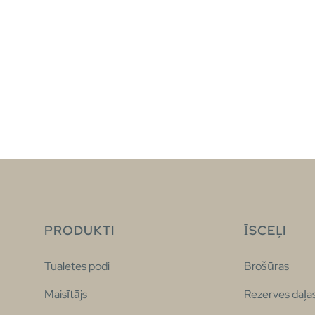
PRODUKTI
ĪSCEĻI
Tualetes podi
Brošūras
Maisītājs
Rezerves daļa