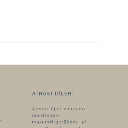
ATRAST DĪLERI
Apmeklējiet vienu no
daudzajiem
s
mazumtirgotājiem, lai