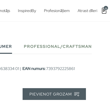
0
notājs
InspiredBy
Profesionāļiem
Atrast dīleri
UMER
PROFESSIONAL/CRAFTSMAN
638334 01 |
EAN numurs:
7393792225861
PIEVIENOT GROZAM