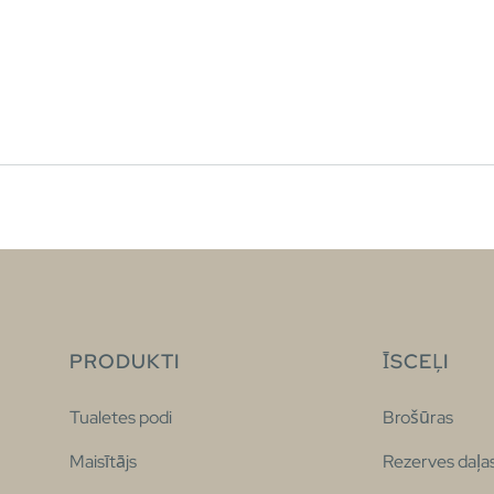
PRODUKTI
ĪSCEĻI
Tualetes podi
Brošūras
Maisītājs
Rezerves daļa