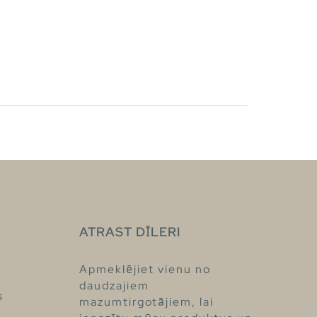
ATRAST DĪLERI
Apmeklējiet vienu no
daudzajiem
s
mazumtirgotājiem, lai