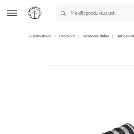
Type 1 or more characters for r
Skip to main content
Gustavsberg
Produkti
Rezerves daļas
Jaucējkrā