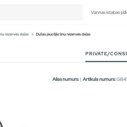
esults.
Vannas istabas plā
nu rezerves daļas
Dušas jaucējkrānu rezerves daļas
PRIVATE/CONS
Alias numurs:
|
Artikula numurs:
GB41