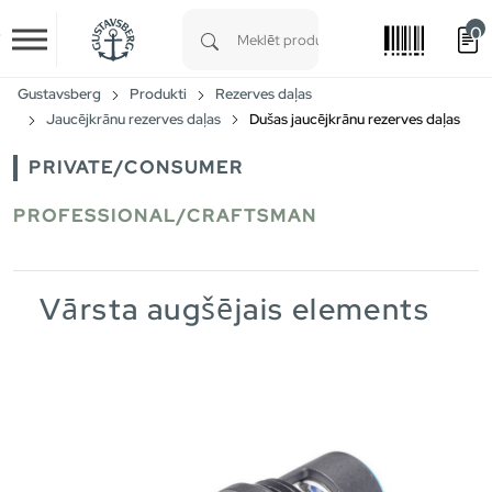
0
Skip to main content
Type 1 or more characters for results.
Gustavsberg
Produkti
Rezerves daļas
Jaucējkrānu rezerves daļas
Dušas jaucējkrānu rezerves daļas
PRIVATE/CONSUMER
PROFESSIONAL/CRAFTSMAN
Vārsta augšējais elements