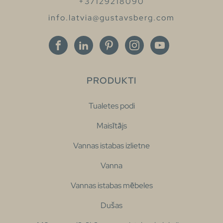
+37129218090
info.latvia@gustavsberg.com
PRODUKTI
Tualetes podi
Maisītājs
Vannas istabas izlietne
Vanna
Vannas istabas mēbeles
Dušas